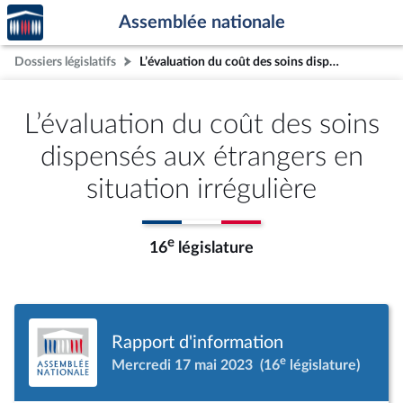
Accèder
Aller au contenu
Aller en bas de la page
Assemblée nationale
à la
page
Dossiers législatifs
L’évaluation du coût des soins dispensés aux étrangers en situation irrégulière
d'accueil
L’évaluation du coût des soins
dispensés aux étrangers en
situation irrégulière
e
16
législature
Rapport d'information
e
Mercredi 17 mai 2023
(16
législature)