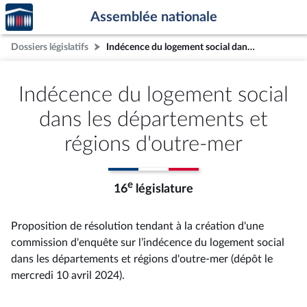
Accèder
Aller au contenu
Aller en bas de la page
Assemblée nationale
à la
page
Dossiers législatifs
Indécence du logement social dans les départements et régions d'outre-mer
d'accueil
Indécence du logement social
dans les départements et
régions d'outre-mer
e
16
législature
Proposition de résolution tendant à la création d'une
commission d'enquête sur l’indécence du logement social
dans les départements et régions d'outre-mer (dépôt le
mercredi 10 avril 2024).