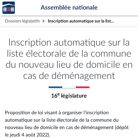
Accèder
Aller au contenu
Aller en bas de la page
Assemblée nationale
à la
page
Dossiers législatifs
Inscription automatique sur la liste électorale de la commune du nouveau lieu de domicile en cas de déménagement
d'accueil
Inscription automatique sur la
liste électorale de la commune
du nouveau lieu de domicile en
cas de déménagement
e
16
législature
Proposition de loi visant à organiser l’inscription
automatique sur la liste électorale de la commune du
nouveau lieu de domicile en cas de déménagement (dépôt
le jeudi 4 août 2022).