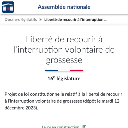
Accèder
Aller au contenu
Aller en bas de la page
Assemblée nationale
à la
page
Dossiers législatifs
Liberté de recourir à l’interruption volontaire de grossesse
d'accueil
Liberté de recourir à
l’interruption volontaire de
grossesse
e
16
législature
Projet de loi constitutionnelle relatif à la liberté de recourir
à l’interruption volontaire de grossesse (dépôt le mardi 12
décembre 2023).
La loi en construction