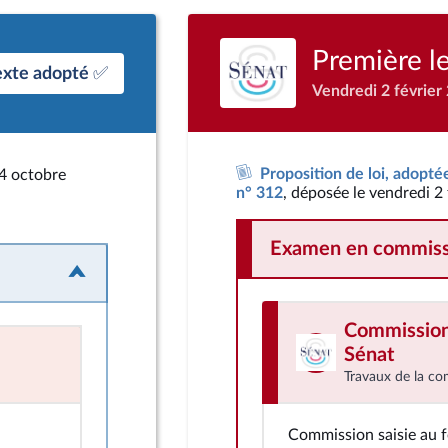
Première l
exte adopté ✅
Vendredi 2 février
Proposition de loi, adopté
24 octobre
n° 312
, déposée le vendredi 2 
Examen en commiss
Commission 
Sénat
Travaux de la co
Commission saisie au 