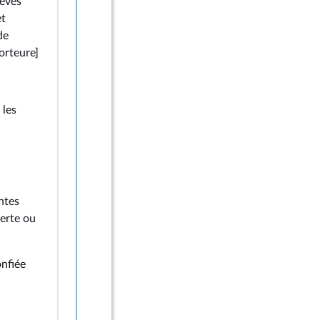
lèves
et
de
rteure]
 les
ntes
erte ou
onfiée