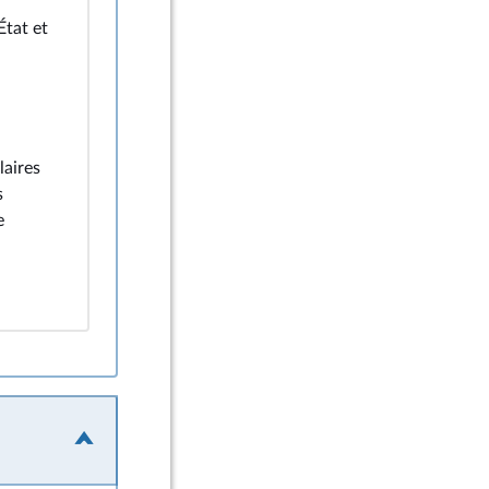
État et
laires
s
e