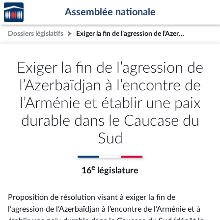
Accèder
Aller au contenu
Aller en bas de la page
Assemblée nationale
à la
page
Dossiers législatifs
Exiger la fin de l’agression de l’Azerbaïdjan à l’encontre de l’Arménie et établir une paix durable dans le Caucase du Sud
d'accueil
Exiger la fin de l’agression de
l’Azerbaïdjan à l’encontre de
l’Arménie et établir une paix
durable dans le Caucase du
Sud
e
16
législature
Proposition de résolution visant à exiger la fin de
l’agression de l’Azerbaïdjan à l’encontre de l’Arménie et à