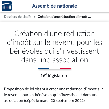
Accèder
Aller au contenu
Aller en bas de la page
Assemblée nationale
à la
page
Dossiers législatifs
Création d'une réduction d'impôt sur le revenu pour les bénévoles qui s'investissent dans une association
d'accueil
Création d'une réduction
d'impôt sur le revenu pour les
bénévoles qui s'investissent
dans une association
e
16
législature
Proposition de loi visant à créer une réduction d’impôt sur
le revenu pour les bénévoles qui s’investissent dans une
association (dépôt le mardi 20 septembre 2022).