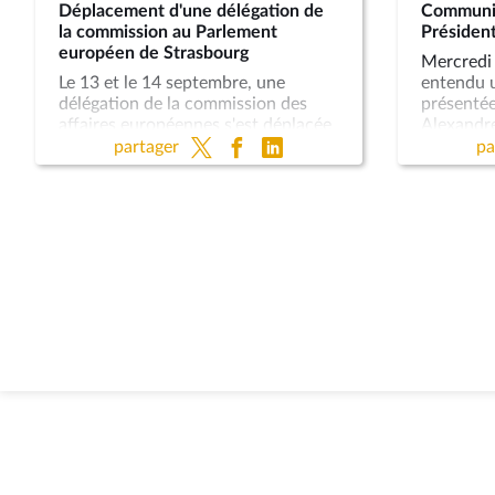
Déplacement d'une délégation de
Communic
la commission au Parlement
Présiden
européen de Strasbourg
Mercredi 
Le 13 et le 14 septembre, une
entendu 
délégation de la commission des
présentée
affaires européennes s'est déplacée
Alexandre
au Parlement européen à
compte à
partager
pa
Strasbourg, afin d'assister au
résultats
discours sur l'état de l'Union,
Président
prononcé par la présidente de la
organes p
Commission, Mme Ursula von der
dans les 
Leyen.
(COSAC) d
organisée
Prague. E
générale d
bilan du 
priorités
et du sec
médias et 
revenu su
aux rappo
de la CO