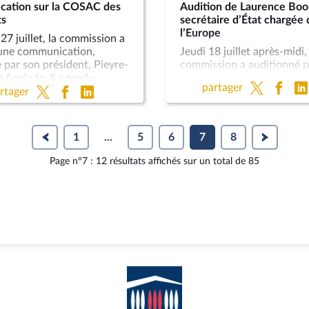
ation sur la COSAC des
Audition de Laurence Boo
ts
secrétaire d’État chargée 
l’Europe
27 juillet, la commission a
une communication,
Jeudi 18 juillet après-midi, 
 par son président, Pieyre-
commission a auditionné p
 Anglade. Il a rendu
première fois, Laurence B
partager
 la commission des
secrétaire d’État chargée d
rtager
 de la réunion des
l’Europe.
s de la Conférence des
arlementaires spécialisés
1
...
5
6
7
8
affaires communautaires
es 10 et 11 juillet 2022,
Page n°7 : 12 résultats affichés sur un total de 85
 par le Sénat tchèque à
n rappelant la tonalité
es échanges, il a fait un
premier débat sur les
 de la présidence tchèque
ond sur le lien entre
démocratie. Enfin, il est
r la suite qui sera donnée
rts des groupes de travail
SAC.