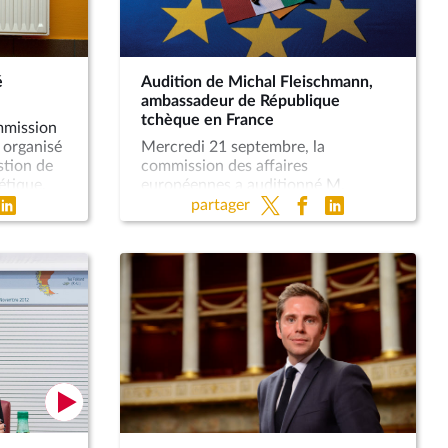
CORMAND, Député européen
(Groupe des verts/Alliance libre
européenne), tous les deux
membres de la commission des
é
Audition de Michal Fleischmann,
budgets du Parlement européen, au
ambassadeur de République
sujet des ressources propres du
tchèque en France
mmission
budget de l’Union européenne.
 organisé
Mercredi 21 septembre, la
stion de
commission des affaires
étique,
européennes a auditionné M.
tension
Michal Fleischmann, ambassadeur
partager
erre en
de la République tchèque en France.
nt pu
t,
opéennes à
questions