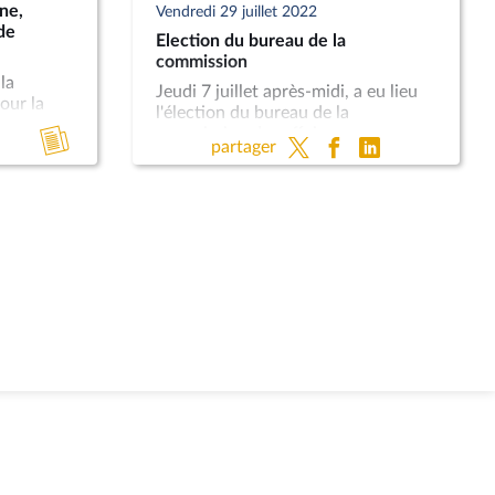
ne,
Vendredi 29 juillet 2022
de
Election du bureau de la
commission
la
Jeudi 7 juillet après-midi, a eu lieu
our la
l'élection du bureau de la
oone,
Accéder
commission des affaires
e
partager
européennes.
au
compte
rendu
de
la
réunion