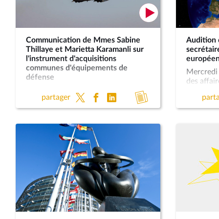
Communication de Mmes Sabine
Audition 
Thillaye et Marietta Karamanli sur
secrétair
l'instrument d'acquisitions
européen 
communes d'équipements de
Mercredi 
défense
des affai
Mercredi 5 octobre, Mesdames
auditionn
Accéder
partager
part
Sabine Thillaye et Marietta
Secrétair
au
Karamanli ont présenté leur
européen 
communication relative à
(SEAE) de
compte
l’instrument d’acquisitions
rendu
communes d’équipements de
de
défense.
la
réunion