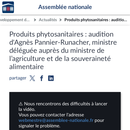
Accèder
Aller au contenu
Aller en bas de la page
Assemblée nationale
à la
page
Commission du développement durable et de l'aménagement du territoire
Actualités
Produits phytosanitaires : audition d'Agnès Pannier-Runacher, ministre déléguée auprès du ministre de l’agriculture et de la souveraineté alimentaire
d'accueil
Produits phytosanitaires : audition
d'Agnès Pannier-Runacher, ministre
déléguée auprès du ministre de
l’agriculture et de la souveraineté
alimentaire
partager
⚠️ Nous rencontrons des difficultés à lancer
la vidéo.
Vous pouvez contacter l'adresse
webmestre@assemblee-nationale.fr
pour
signaler le problème.