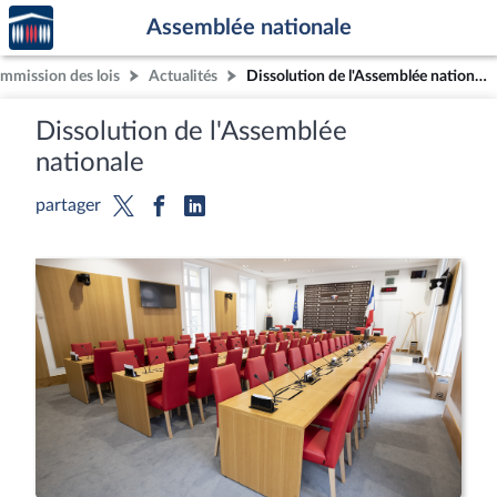
Accèder
Aller au contenu
Aller en bas de la page
Assemblée nationale
à la
page
mmission des lois
Actualités
Dissolution de l'Assemblée nationale
d'accueil
Dissolution de l'Assemblée
nationale
partager