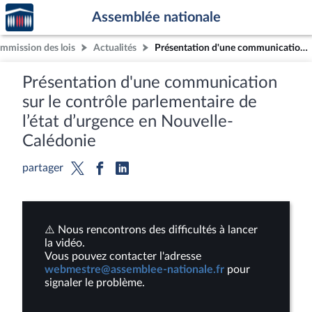
Accèder
Aller au contenu
Aller en bas de la page
Assemblée nationale
à la
page
mmission des lois
Actualités
Présentation d'une communication sur le contrôle parlementaire de l’état d’urgence en Nouvelle-Calédonie
d'accueil
Présentation d'une communication
sur le contrôle parlementaire de
l’état d’urgence en Nouvelle-
Calédonie
partager
⚠️ Nous rencontrons des difficultés à lancer
la vidéo.
Vous pouvez contacter l'adresse
webmestre@assemblee-nationale.fr
pour
signaler le problème.
Lire