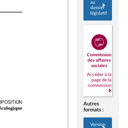
au
dossier
législatif
Commission
des affaires
sociales
Accéder à la
page de la
commission
Autres
formats :
Version