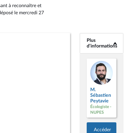
sant à reconnaître et
 déposé le mercredi 27
Plus
<b>Plus
d’informations</b>
d’informations
M.
Sébastien
Peytavie
Écologiste -
NUPES
Accéder