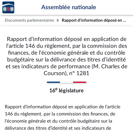
Accèder
Aller au contenu
Aller en bas de la page
Assemblée nationale
à la
page
Documents parlementaires
Rapport d'information déposé en application de l'article 146 du règlement, par la commission des finances, de l'économie générale et du contrôle budgétaire sur la délivrance des titres d’identité et ses indicateurs de performance (M. Charles de Courson), n° 1281
d'accueil
Rapport d'information déposé en application de
l'article 146 du règlement, par la commission des
finances, de l'économie générale et du contrôle
budgétaire sur la délivrance des titres d’identité
et ses indicateurs de performance (M. Charles de
Courson), n° 1281
e
16
législature
Rapport d'information déposé en application de l'article
146 du règlement, par la commission des finances, de
l'économie générale et du contrôle budgétaire sur la
délivrance des titres d’identité et ses indicateurs de