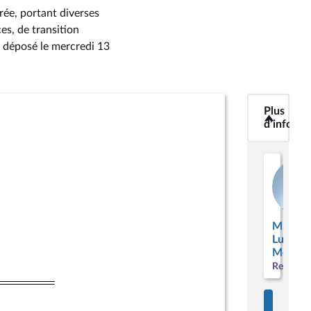
rée, portant diverses
es, de transition
, déposé le mercredi 13
<b>Plus
Plus
d’informatio
d’informa
M.
Ludovic
Mende
Renaissa
Accéd