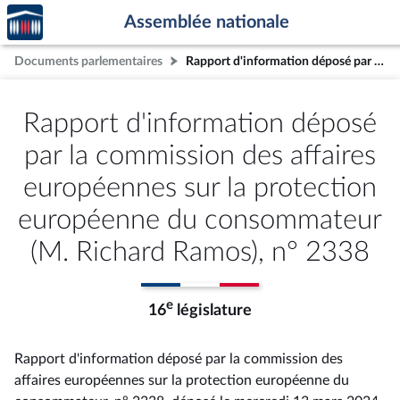
Accèder
Aller au contenu
Aller en bas de la page
Assemblée nationale
à la
page
Documents parlementaires
Rapport d'information déposé par la commission des affaires européennes sur la protection européenne du consommateur (M. Richard Ramos), n° 2338
d'accueil
Rapport d'information déposé
par la commission des affaires
européennes sur la protection
européenne du consommateur
(M. Richard Ramos), n° 2338
e
16
législature
Rapport d'information déposé par la commission des
affaires européennes sur la protection européenne du