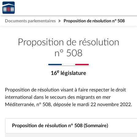
Accèder
Aller au contenu
Aller en bas de la page
à la
page
Documents parlementaires
Proposition de résolution n° 508
d'accueil
Proposition de résolution
n° 508
e
16
législature
Proposition de résolution visant à faire respecter le droit
international dans le secours des migrants en mer
Méditerranée, n° 508
, déposée le mardi 22 novembre 2022
.
Proposition de résolution n° 508 (Sommaire)