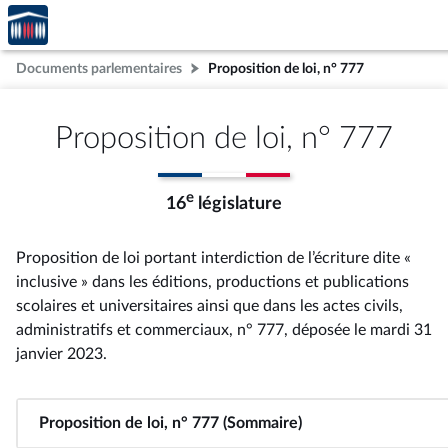
Accèder
Aller au contenu
Aller en bas de la page
à la
page
Documents parlementaires
Proposition de loi, n° 777
d'accueil
Proposition de loi, n° 777
e
16
législature
Proposition de loi portant interdiction de l’écriture dite «
inclusive » dans les éditions, productions et publications
scolaires et universitaires ainsi que dans les actes civils,
administratifs et commerciaux, n° 777
, déposée le mardi 31
janvier 2023
.
Proposition de loi, n° 777 (Sommaire)