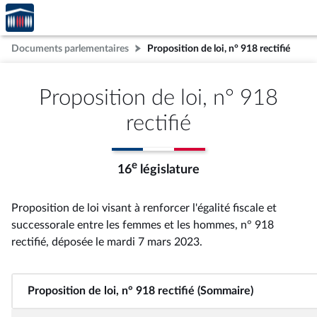
Accèder
Aller au contenu
Aller en bas de la page
à la
page
Documents parlementaires
Proposition de loi, n° 918 rectifié
d'accueil
Proposition de loi, n° 918
rectifié
e
16
législature
Proposition de loi visant à renforcer l'égalité fiscale et
successorale entre les femmes et les hommes, n° 918
rectifié
, déposée le mardi 7 mars 2023
.
Proposition de loi, n° 918 rectifié (Sommaire)