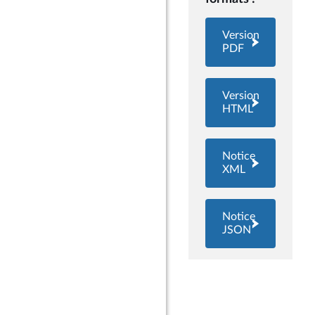
Version
PDF
Version
HTML
Notice
XML
Notice
JSON