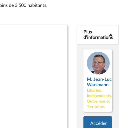
oins de 3 500 habitants,
Plus
<b>Plus
d’informations</b>
d’informations
M. Jean-Luc
Warsmann
Libertés,
Indépendants,
Outre-mer et
Territoires
Accéder