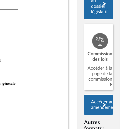
au
dossier
législatif
Commission
des lois
Accéder à la
page de la
commission
Accéder aux
amendements
Autres
formats :