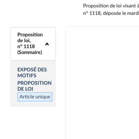
Proposition de loi visant
n° 1118
, déposée le mard
Proposition
<b>Proposition de
de loi,
loi, n° 1118
n° 1118
(Sommaire)</b>
(Sommaire)
EXPOSÉ DES
MOTIFS
PROPOSITION
DE LOI
Article unique