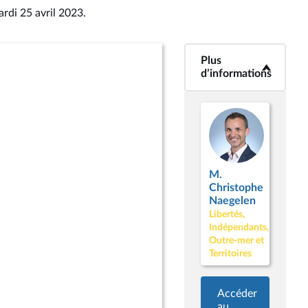
ardi 25 avril 2023
.
Plus
<b>Plus
d’informations</b>
d’informations
M.
Christophe
Naegelen
Libertés,
Indépendants,
Outre-mer et
Territoires
Accéder
au