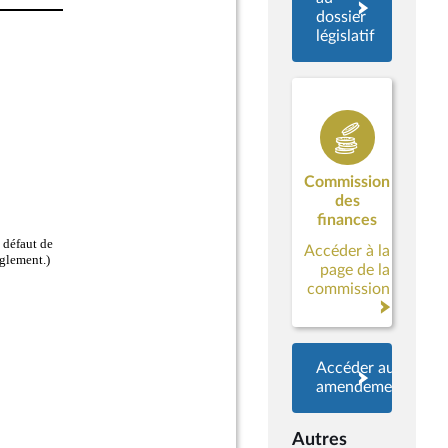
dossier
législatif
Commission
des
finances
Accéder à la
page de la
commission
Accéder aux
amendements
Autres