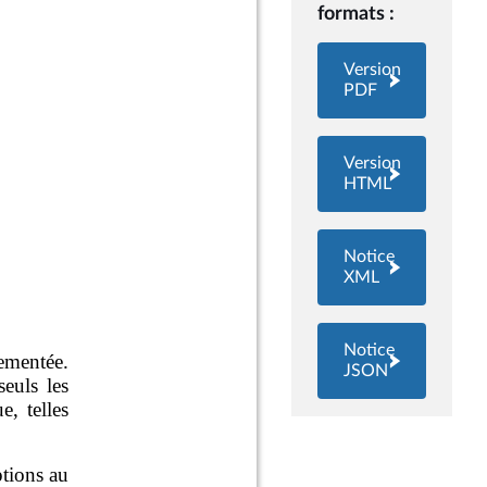
formats :
Version
PDF
Version
HTML
Notice
XML
Notice
JSON