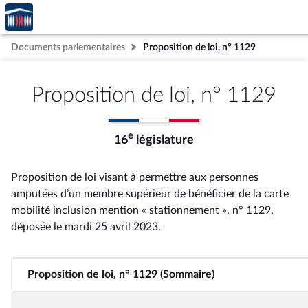
Accèder
Aller au contenu
Aller en bas de la page
à la
page
Documents parlementaires
Proposition de loi, n° 1129
d'accueil
Proposition de loi, n° 1129
e
16
législature
Proposition de loi visant à permettre aux personnes
amputées d’un membre supérieur de bénéficier de la carte
mobilité inclusion mention « stationnement », n° 1129
,
déposée le mardi 25 avril 2023
.
Proposition de loi, n° 1129 (Sommaire)