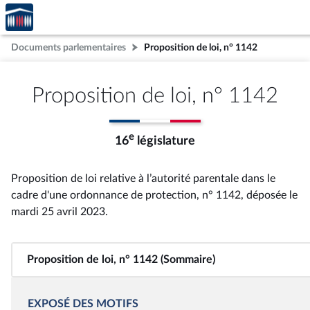
Accèder
Aller au contenu
Aller en bas de la page
à la
page
Documents parlementaires
Proposition de loi, n° 1142
d'accueil
Proposition de loi, n° 1142
e
16
législature
Proposition de loi relative à l’autorité parentale dans le
cadre d'une ordonnance de protection, n° 1142
, déposée le
mardi 25 avril 2023
.
Proposition de loi, n° 1142 (Sommaire)
EXPOSÉ DES MOTIFS