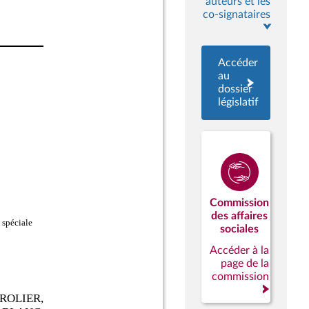
auteurs et les
co-signataires
Accéder
au
dossier
législatif
Commission
des affaires
sociales
Accéder à la
page de la
commission