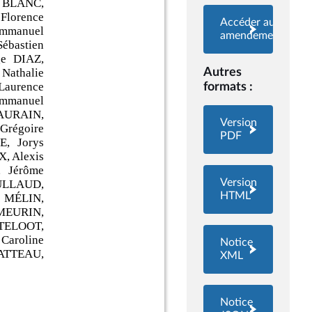
Accéder aux
amendements
Autres
formats :
Version
PDF
Version
HTML
Notice
XML
Notice