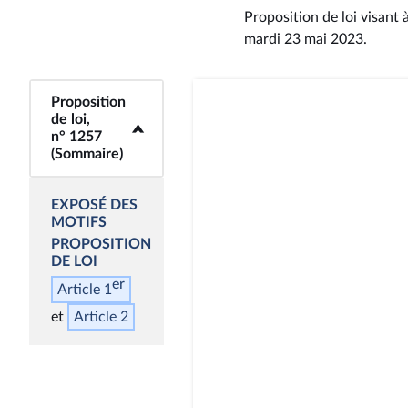
Proposition de loi visant 
mardi 23 mai 2023
.
Proposition
<b>Proposition de
de loi,
loi, n° 1257
n° 1257
(Sommaire)</b>
(Sommaire)
EXPOSÉ DES
MOTIFS
PROPOSITION
DE LOI
er
Article 1
Article 2