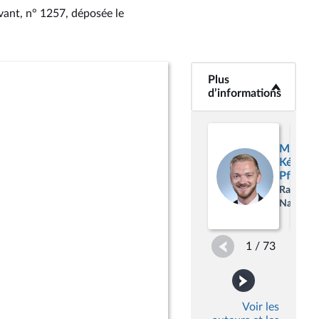
ivant, n° 1257
, déposée le
Plus
<b>Plus
d’informations</b>
d’informations
M.
Kévin
Pfeffer
Rassemb
National
1 / 73
Voir les