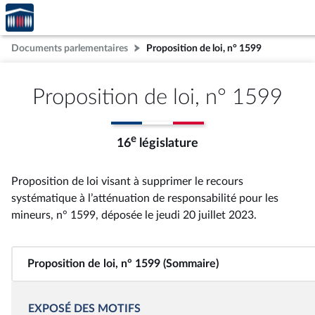
Accèder
Aller au contenu
Aller en bas de la page
à la
page
Documents parlementaires
Proposition de loi, n° 1599
d'accueil
Proposition de loi, n° 1599
e
16
législature
Proposition de loi visant à supprimer le recours
systématique à l’atténuation de responsabilité pour les
mineurs, n° 1599
, déposée le jeudi 20 juillet 2023
.
Proposition de loi, n° 1599 (Sommaire)
EXPOSÉ DES MOTIFS