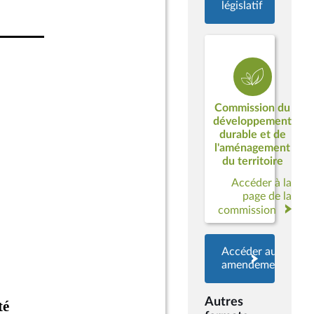
législatif
Commission du
développement
durable et de
l'aménagement
du territoire
Accéder à la
page de la
commission
Accéder aux
amendements
Autres