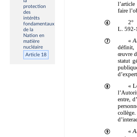
la
protection
des
intérêts
fondamentaux
de la
Nation en
matière
nucléaire
Article 18