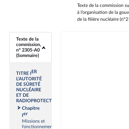
Texte de la commission sur
à l’organisation de la gou
de la filière nucléaire (n
<b>Texte de la
Texte de la
commission,
commission,
n° 2305-A0
n° 2305-A0
(Sommaire)</b>
(Sommaire)
ER
TITRE I
L’AUTORITÉ
DE SÛRETÉ
NUCLÉAIRE
ET DE
RADIOPROTECTION
Chapitre
er
I
Missions et
fonctionnement