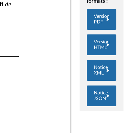
formats :
Version
PDF
Version
HTML
Notice
XML
Notice
JSON