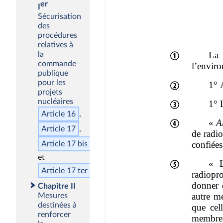
er
I
Sécurisation
des
procédures
relatives à
la
commande
publique
pour les
projets
nucléaires
Article 16
Article 17
Article 17
bis
Article 17
ter
Chapitre II
Mesures
destinées à
renforcer