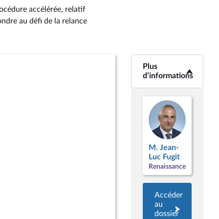
océdure accélérée, relatif
ondre au défi de la relance
Plus
<b>Plus
d’informations</b>
d’informations
M. Jean-
Luc Fugit
Renaissance
Accéder
au
dossier