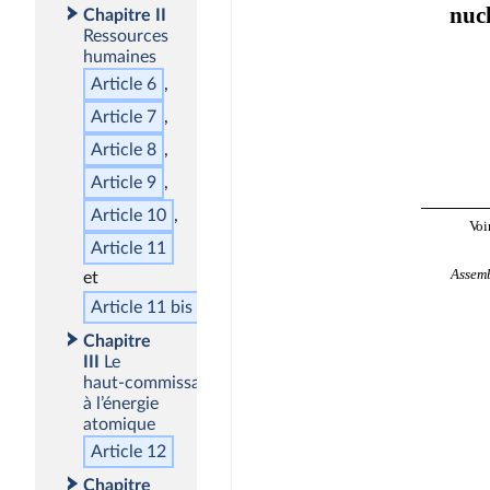
Chapitre II
Ressources
humaines
Article 6
Article 7
Article 8
Article 9
Article 10
Article 11
Article 11
bis
Chapitre
III
Le
haut‑commissaire
à l’énergie
atomique
Article 12
Chapitre