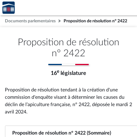
Accèder
Aller au contenu
Aller en bas de la page
à la
page
Documents parlementaires
Proposition de résolution n° 2422
d'accueil
Proposition de résolution
n° 2422
e
16
législature
Proposition de résolution tendant à la création d'une
commission d'enquête visant à déterminer les causes du
déclin de l’apiculture française, n° 2422
, déposée le mardi 2
avril 2024
.
Proposition de résolution n° 2422 (Sommaire)