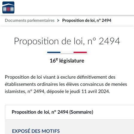
Accèder
Aller au contenu
Aller en bas de la page
à la
page
Documents parlementaires
Proposition de loi, n° 2494
d'accueil
Proposition de loi, n° 2494
e
16
législature
Proposition de loi visant à exclure définitivement des
établissements ordinaires les élèves convaincus de menées
islamistes, n° 2494
, déposée le jeudi 11 avril 2024
.
Proposition de loi, n° 2494 (Sommaire)
EXPOSÉ DES MOTIFS