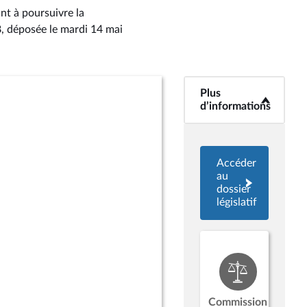
nt à poursuivre la
8
, déposée le mardi 14 mai
Plus
<b>Plus
d’informations</b>
d’informations
Accéder
au
dossier
législatif
Commission