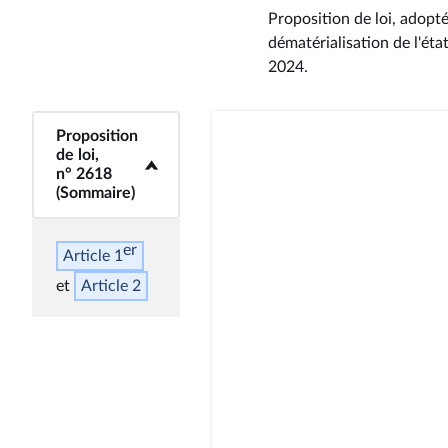
Proposition de loi, adopt
dématérialisation de l'éta
2024
.
Proposition
<b>Proposition de
de loi,
loi, n° 2618
n° 2618
(Sommaire)</b>
(Sommaire)
er
Article 1
Article 2