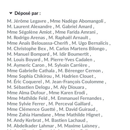
Déposé par :
M. Jérôme Legavre
Mme Nadège Abomangoli
M. Laurent Alexandre
M. Gabriel Amard
Mme Ségolène Amiot
Mme Farida Amrani
M. Rodrigo Arenas
M. Raphaël Arnault
Mme Anaïs Belouassa-Cherifi
M. Ugo Bernalicis
M. Christophe Bex
M. Carlos Martens Bilongo
M. Manuel Bompard
M. Idir Boumertit
M. Louis Boyard
M. Pierre-Yves Cadalen
M. Aymeric Caron
M. Sylvain Carrière
Mme Gabrielle Cathala
M. Bérenger Cernon
Mme Sophia Chikirou
M. Hadrien Clouet
M. Éric Coquerel
M. Jean-François Coulomme
M. Sébastien Delogu
M. Aly Diouara
Mme Alma Dufour
Mme Karen Erodi
Mme Mathilde Feld
M. Emmanuel Fernandes
Mme Sylvie Ferrer
M. Perceval Gaillard
Mme Clémence Guetté
M. David Guiraud
Mme Zahia Hamdane
Mme Mathilde Hignet
M. Andy Kerbrat
M. Bastien Lachaud
M. Abdelkader Lahmar
M. Maxime Laisney