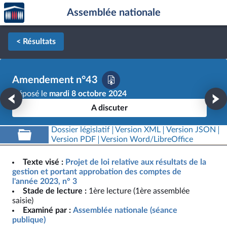
Accèder
Aller au contenu
Aller en bas de la page
Assemblée nationale
à la
page
d'accueil
< Résultats
Amendement n°43
Déposé le
mardi 8 octobre 2024
A discuter
Dossier législatif
Version XML
Version JSON
Version PDF
Version Word/LibreOffice
Texte visé :
Projet de loi relative aux résultats de la
gestion et portant approbation des comptes de
l'année 2023, n° 3
Stade de lecture :
1ère lecture (1ère assemblée
saisie)
Examiné par :
Assemblée nationale (séance
publique)