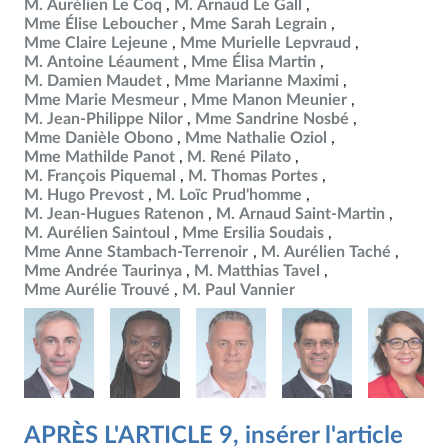
M. Aurélien Le Coq
M. Arnaud Le Gall
Mme Élise Leboucher
Mme Sarah Legrain
Mme Claire Lejeune
Mme Murielle Lepvraud
M. Antoine Léaument
Mme Élisa Martin
M. Damien Maudet
Mme Marianne Maximi
Mme Marie Mesmeur
Mme Manon Meunier
M. Jean-Philippe Nilor
Mme Sandrine Nosbé
Mme Danièle Obono
Mme Nathalie Oziol
Mme Mathilde Panot
M. René Pilato
M. François Piquemal
M. Thomas Portes
M. Hugo Prevost
M. Loïc Prud'homme
M. Jean-Hugues Ratenon
M. Arnaud Saint-Martin
M. Aurélien Saintoul
Mme Ersilia Soudais
Mme Anne Stambach-Terrenoir
M. Aurélien Taché
Mme Andrée Taurinya
M. Matthias Tavel
Mme Aurélie Trouvé
M. Paul Vannier
APRÈS L'ARTICLE 9, insérer l'article