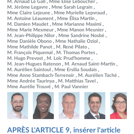
M. Arnaud Le Gall
Mme Élise Leboucher
M. Jérôme Legavre
Mme Sarah Legrain
Mme Claire Lejeune
Mme Murielle Lepvraud
M. Antoine Léaument
Mme Élisa Martin
M. Damien Maudet
Mme Marianne Maximi
Mme Marie Mesmeur
Mme Manon Meunier
M. Jean-Philippe Nilor
Mme Sandrine Nosbé
Mme Danièle Obono
Mme Nathalie Oziol
Mme Mathilde Panot
M. René Pilato
M. François Piquemal
M. Thomas Portes
M. Hugo Prevost
M. Loïc Prud'homme
M. Jean-Hugues Ratenon
M. Arnaud Saint-Martin
M. Aurélien Saintoul
Mme Ersilia Soudais
Mme Anne Stambach-Terrenoir
M. Aurélien Taché
Mme Andrée Taurinya
M. Matthias Tavel
Mme Aurélie Trouvé
M. Paul Vannier
APRÈS L'ARTICLE 9, insérer l'article