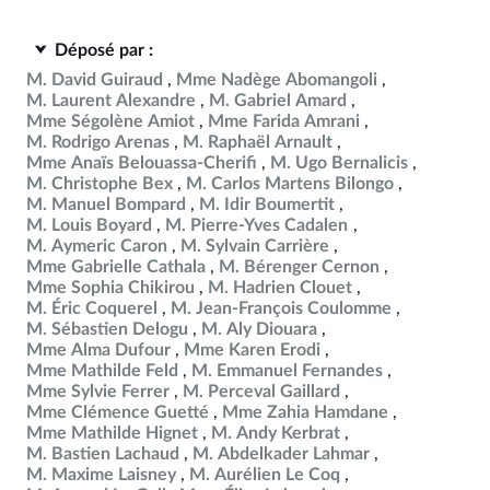
Déposé par :
M. David Guiraud
Mme Nadège Abomangoli
M. Laurent Alexandre
M. Gabriel Amard
Mme Ségolène Amiot
Mme Farida Amrani
M. Rodrigo Arenas
M. Raphaël Arnault
Mme Anaïs Belouassa-Cherifi
M. Ugo Bernalicis
M. Christophe Bex
M. Carlos Martens Bilongo
M. Manuel Bompard
M. Idir Boumertit
M. Louis Boyard
M. Pierre-Yves Cadalen
M. Aymeric Caron
M. Sylvain Carrière
Mme Gabrielle Cathala
M. Bérenger Cernon
Mme Sophia Chikirou
M. Hadrien Clouet
M. Éric Coquerel
M. Jean-François Coulomme
M. Sébastien Delogu
M. Aly Diouara
Mme Alma Dufour
Mme Karen Erodi
Mme Mathilde Feld
M. Emmanuel Fernandes
Mme Sylvie Ferrer
M. Perceval Gaillard
Mme Clémence Guetté
Mme Zahia Hamdane
Mme Mathilde Hignet
M. Andy Kerbrat
M. Bastien Lachaud
M. Abdelkader Lahmar
M. Maxime Laisney
M. Aurélien Le Coq