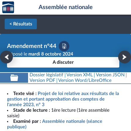
Accèder
Aller au contenu
Aller en bas de la page
Assemblée nationale
à la
page
d'accueil
< Résultats
Amendement n°44
Déposé le
mardi 8 octobre 2024
A discuter
Dossier législatif
Version XML
Version JSON
Version PDF
Version Word/LibreOffice
Texte visé :
Projet de loi relative aux résultats de la
gestion et portant approbation des comptes de
l'année 2023, n° 3
Stade de lecture :
1ère lecture (1ère assemblée
saisie)
Examiné par :
Assemblée nationale (séance
publique)