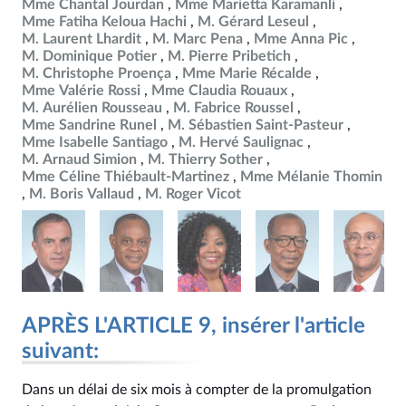
Mme Chantal Jourdan
Mme Marietta Karamanli
Mme Fatiha Keloua Hachi
M. Gérard Leseul
M. Laurent Lhardit
M. Marc Pena
Mme Anna Pic
M. Dominique Potier
M. Pierre Pribetich
M. Christophe Proença
Mme Marie Récalde
Mme Valérie Rossi
Mme Claudia Rouaux
M. Aurélien Rousseau
M. Fabrice Roussel
Mme Sandrine Runel
M. Sébastien Saint-Pasteur
Mme Isabelle Santiago
M. Hervé Saulignac
M. Arnaud Simion
M. Thierry Sother
Mme Céline Thiébault-Martinez
Mme Mélanie Thomin
M. Boris Vallaud
M. Roger Vicot
APRÈS L'ARTICLE 9, insérer l'article
suivant:
Dans un délai de six mois à compter de la promulgation