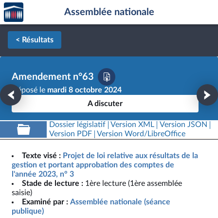
Accèder
Aller au contenu
Aller en bas de la page
Assemblée nationale
à la
page
d'accueil
< Résultats
Amendement n°63
Déposé le
mardi 8 octobre 2024
A discuter
Dossier législatif
Version XML
Version JSON
Version PDF
Version Word/LibreOffice
Texte visé :
Projet de loi relative aux résultats de la
gestion et portant approbation des comptes de
l'année 2023, n° 3
Stade de lecture :
1ère lecture (1ère assemblée
saisie)
Examiné par :
Assemblée nationale (séance
publique)