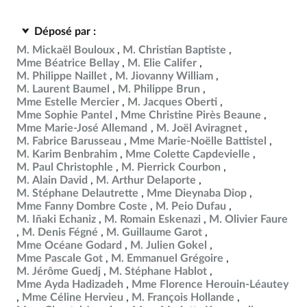
Déposé par :
M. Mickaël Bouloux
M. Christian Baptiste
Mme Béatrice Bellay
M. Elie Califer
M. Philippe Naillet
M. Jiovanny William
M. Laurent Baumel
M. Philippe Brun
Mme Estelle Mercier
M. Jacques Oberti
Mme Sophie Pantel
Mme Christine Pirès Beaune
Mme Marie-José Allemand
M. Joël Aviragnet
M. Fabrice Barusseau
Mme Marie-Noëlle Battistel
M. Karim Benbrahim
Mme Colette Capdevielle
M. Paul Christophle
M. Pierrick Courbon
M. Alain David
M. Arthur Delaporte
M. Stéphane Delautrette
Mme Dieynaba Diop
Mme Fanny Dombre Coste
M. Peio Dufau
M. Iñaki Echaniz
M. Romain Eskenazi
M. Olivier Faure
M. Denis Fégné
M. Guillaume Garot
Mme Océane Godard
M. Julien Gokel
Mme Pascale Got
M. Emmanuel Grégoire
M. Jérôme Guedj
M. Stéphane Hablot
Mme Ayda Hadizadeh
Mme Florence Herouin-Léautey
Mme Céline Hervieu
M. François Hollande