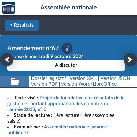
Accèder
Aller au contenu
Aller en bas de la page
Assemblée nationale
à la
page
d'accueil
< Résultats
Amendement n°67
Déposé le
mercredi 9 octobre 2024
A discuter
Dossier législatif
Version XML
Version JSON
Version PDF
Version Word/LibreOffice
Texte visé :
Projet de loi relative aux résultats de la
gestion et portant approbation des comptes de
l'année 2023, n° 3
Stade de lecture :
1ère lecture (1ère assemblée
saisie)
Examiné par :
Assemblée nationale (séance
publique)