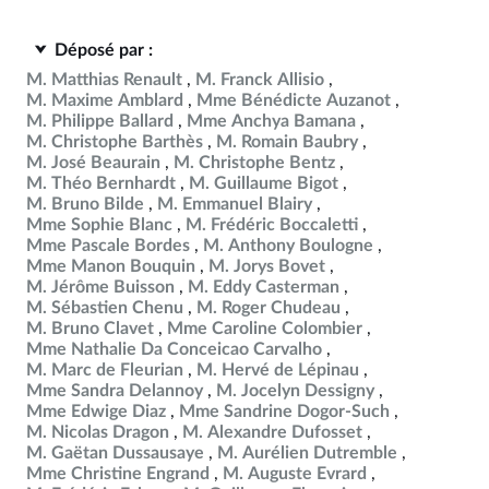
Déposé par :
M. Matthias Renault
M. Franck Allisio
M. Maxime Amblard
Mme Bénédicte Auzanot
M. Philippe Ballard
Mme Anchya Bamana
M. Christophe Barthès
M. Romain Baubry
M. José Beaurain
M. Christophe Bentz
M. Théo Bernhardt
M. Guillaume Bigot
M. Bruno Bilde
M. Emmanuel Blairy
Mme Sophie Blanc
M. Frédéric Boccaletti
Mme Pascale Bordes
M. Anthony Boulogne
Mme Manon Bouquin
M. Jorys Bovet
M. Jérôme Buisson
M. Eddy Casterman
M. Sébastien Chenu
M. Roger Chudeau
M. Bruno Clavet
Mme Caroline Colombier
Mme Nathalie Da Conceicao Carvalho
M. Marc de Fleurian
M. Hervé de Lépinau
Mme Sandra Delannoy
M. Jocelyn Dessigny
Mme Edwige Diaz
Mme Sandrine Dogor-Such
M. Nicolas Dragon
M. Alexandre Dufosset
M. Gaëtan Dussausaye
M. Aurélien Dutremble
Mme Christine Engrand
M. Auguste Evrard