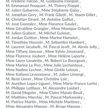
M. Frédéric Falcon
M. Guillaume Florquin
M. Emmanuel Fouquart
M. Thierry Frappé
M. Julien Gabarron
Mme Stéphanie Galzy
M. Jonathan Gery
M. Frank Giletti
M. Yoann Gillet
M. Christian Girard
M. Antoine Golliot
M. José Gonzalez
Mme Florence Goulet
Mme Géraldine Grangier
Mme Monique Griseti
M. Julien Guibert
M. Michel Guiniot
M. Jordan Guitton
Mme Marine Hamelet
M. Timothée Houssin
M. Sébastien Humbert
M. Laurent Jacobelli
M. Pascal Jenft
M. Alexis Jolly
Mme Tiffany Joncour
Mme Sylvie Josserand
Mme Florence Joubert
Mme Hélène Laporte
Mme Laure Lavalette
M. Robert Le Bourgeois
Mme Marine Le Pen
Mme Julie Lechanteux
Mme Nadine Lechon
Mme Gisèle Lelouis
Mme Katiana Levavasseur
M. Julien Limongi
M. René Lioret
Mme Christine Loir
M. Aurélien Lopez-Liguori
Mme Marie-France Lorho
M. Philippe Lottiaux
M. Alexandre Loubet
M. David Magnier
Mme Claire Marais-Beuil
M. Matthieu Marchio
M. Pascal Markowsky
M. Patrice Martin
Mme Michèle Martinez
Mme Alexandra Masson
M. Bryan Masson