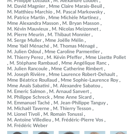
M. Philippe Lottiaux
M. Alexandre Loubet
M. David Magnier
Mme Claire Marais-Beuil
M. Matthieu Marchio
M. Pascal Markowsky
M. Patrice Martin
Mme Michèle Martinez
Mme Alexandra Masson
M. Bryan Masson
M. Kévin Mauvieux
M. Nicolas Meizonnet
M. Pierre Meurin
M. Thibaut Monnier
M. Serge Muller
Mme Joëlle Mélin
Mme Yaël Ménaché
M. Thomas Ménagé
M. Julien Odoul
Mme Caroline Parmentier
M. Thierry Perez
M. Kévin Pfeffer
Mme Lisette Pollet
M. Stéphane Rambaud
Mme Angélique Ranc
M. Julien Rancoule
Mme Catherine Rimbert
M. Joseph Rivière
Mme Laurence Robert-Dehault
Mme Béatrice Roullaud
Mme Sophie-Laurence Roy
Mme Anaïs Sabatini
M. Alexandre Sabatou
M. Emeric Salmon
M. Arnaud Sanvert
M. Philippe Schreck
Mme Anne Sicard
M. Emmanuel Taché
M. Jean-Philippe Tanguy
M. Michaël Taverne
M. Thierry Tesson
M. Lionel Tivoli
M. Romain Tonussi
M. Antoine Villedieu
M. Frédéric-Pierre Vos
M. Frédéric Weber