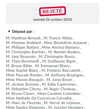
REJETÉ
(samedi 26 octobre 2024)
Déposé par :
M. Matthias Renault
M. Franck Allisio
M. Maxime Amblard
Mme Bénédicte Auzanot
M. Philippe Ballard
Mme Anchya Bamana
M. Christophe Barthès
M. Romain Baubry
M. José Beaurain
M. Christophe Bentz
M. Théo Bernhardt
M. Guillaume Bigot
M. Bruno Bilde
M. Emmanuel Blairy
Mme Sophie Blanc
M. Frédéric Boccaletti
Mme Pascale Bordes
M. Anthony Boulogne
Mme Manon Bouquin
M. Jorys Bovet
M. Jérôme Buisson
M. Eddy Casterman
M. Sébastien Chenu
M. Roger Chudeau
M. Bruno Clavet
Mme Caroline Colombier
Mme Nathalie Da Conceicao Carvalho
M. Marc de Fleurian
M. Hervé de Lépinau
Mme Sandra Delannoy
M. Jocelyn Dessigny