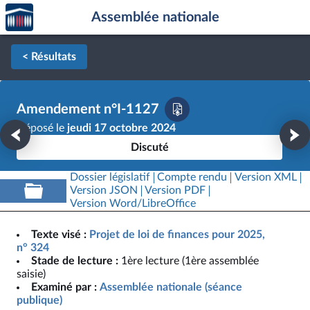
Accèder
Aller au contenu
Aller en bas de la page
Assemblée nationale
à la
page
d'accueil
< Résultats
Amendement n°I-1127
Déposé le
jeudi 17 octobre 2024
Discuté
Dossier législatif
Compte rendu
Version XML
Version JSON
Version PDF
Version Word/LibreOffice
Texte visé :
Projet de loi de finances pour 2025,
n° 324
Stade de lecture :
1ère lecture (1ère assemblée
saisie)
Examiné par :
Assemblée nationale (séance
publique)