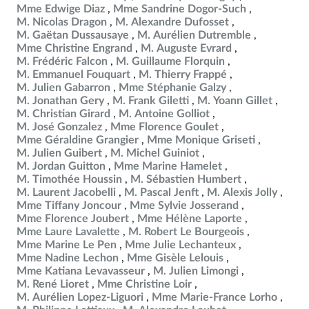
Mme Edwige Diaz
Mme Sandrine Dogor-Such
M. Nicolas Dragon
M. Alexandre Dufosset
M. Gaëtan Dussausaye
M. Aurélien Dutremble
Mme Christine Engrand
M. Auguste Evrard
M. Frédéric Falcon
M. Guillaume Florquin
M. Emmanuel Fouquart
M. Thierry Frappé
M. Julien Gabarron
Mme Stéphanie Galzy
M. Jonathan Gery
M. Frank Giletti
M. Yoann Gillet
M. Christian Girard
M. Antoine Golliot
M. José Gonzalez
Mme Florence Goulet
Mme Géraldine Grangier
Mme Monique Griseti
M. Julien Guibert
M. Michel Guiniot
M. Jordan Guitton
Mme Marine Hamelet
M. Timothée Houssin
M. Sébastien Humbert
M. Laurent Jacobelli
M. Pascal Jenft
M. Alexis Jolly
Mme Tiffany Joncour
Mme Sylvie Josserand
Mme Florence Joubert
Mme Hélène Laporte
Mme Laure Lavalette
M. Robert Le Bourgeois
Mme Marine Le Pen
Mme Julie Lechanteux
Mme Nadine Lechon
Mme Gisèle Lelouis
Mme Katiana Levavasseur
M. Julien Limongi
M. René Lioret
Mme Christine Loir
M. Aurélien Lopez-Liguori
Mme Marie-France Lorho