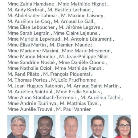
Mme Zahia Hamdane
Mme Mathilde Hignet
M. Andy Kerbrat
M. Bastien Lachaud
M. Abdelkader Lahmar
M. Maxime Laisney
M. Aurélien Le Coq
M. Arnaud Le Gall
Mme Élise Leboucher
M. Jérôme Legavre
Mme Sarah Legrain
Mme Claire Lejeune
Mme Murielle Lepvraud
M. Antoine Léaument
Mme Élisa Martin
M. Damien Maudet
Mme Marianne Maximi
Mme Marie Mesmeur
Mme Manon Meunier
M. Jean-Philippe Nilor
Mme Sandrine Nosbé
Mme Danièle Obono
Mme Nathalie Oziol
Mme Mathilde Panot
M. René Pilato
M. François Piquemal
M. Thomas Portes
M. Loïc Prud'homme
M. Jean-Hugues Ratenon
M. Arnaud Saint-Martin
M. Aurélien Saintoul
Mme Ersilia Soudais
Mme Anne Stambach-Terrenoir
M. Aurélien Taché
Mme Andrée Taurinya
M. Matthias Tavel
Mme Aurélie Trouvé
M. Paul Vannier