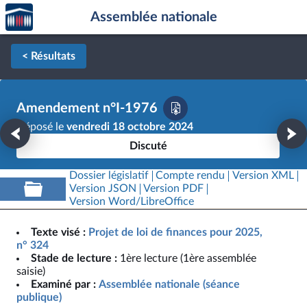
Accèder
Aller au contenu
Aller en bas de la page
Assemblée nationale
à la
page
d'accueil
< Résultats
Amendement n°I-1976
Déposé le
vendredi 18 octobre 2024
Discuté
Dossier législatif
Compte rendu
Version XML
Version JSON
Version PDF
Version Word/LibreOffice
Texte visé :
Projet de loi de finances pour 2025,
n° 324
Stade de lecture :
1ère lecture (1ère assemblée
saisie)
Examiné par :
Assemblée nationale (séance
publique)