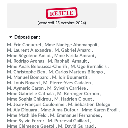
REJETÉ
(vendredi 25 octobre 2024)
Déposé par :
M. Éric Coquerel
Mme Nadège Abomangoli
M. Laurent Alexandre
M. Gabriel Amard
Mme Ségolène Amiot
Mme Farida Amrani
M. Rodrigo Arenas
M. Raphaël Arnault
Mme Anaïs Belouassa-Cherifi
M. Ugo Bernalicis
M. Christophe Bex
M. Carlos Martens Bilongo
M. Manuel Bompard
M. Idir Boumertit
M. Louis Boyard
M. Pierre-Yves Cadalen
M. Aymeric Caron
M. Sylvain Carrière
Mme Gabrielle Cathala
M. Bérenger Cernon
Mme Sophia Chikirou
M. Hadrien Clouet
M. Jean-François Coulomme
M. Sébastien Delogu
M. Aly Diouara
Mme Alma Dufour
Mme Karen Erodi
Mme Mathilde Feld
M. Emmanuel Fernandes
Mme Sylvie Ferrer
M. Perceval Gaillard
Mme Clémence Guetté
M. David Guiraud