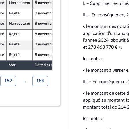
uté
Non soutenu
8 novembre 2024
17 octobre 2024
I. – Supprimer les aliné
ue
uté
Rejeté
8 novembre 2024
17 octobre 2024
II. – En conséquence, à
uté
Non soutenu
8 novembre 2024
18 octobre 2024
terlé
« le montant des dotati
application d’un taux q
uté
Rejeté
8 novembre 2024
19 octobre 2024
tre-mer et Territoires
l’année 2024, aboutit 
uté
Rejeté
8 novembre 2024
19 octobre 2024
et 278 463 770 € »,
uté
Rejeté
8 novembre 2024
18 octobre 2024
ie
les mots :
Sort
Date d'examen
Date de dépôt
« le montant à verser e
157
...
184
III. – En conséquence, à
« le montant de cette d
appliqué au montant tot
montant total de 214 2
les mots :