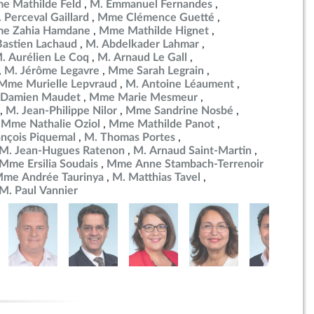
e Mathilde Feld
M. Emmanuel Fernandes
 Perceval Gaillard
Mme Clémence Guetté
e Zahia Hamdane
Mme Mathilde Hignet
Bastien Lachaud
M. Abdelkader Lahmar
. Aurélien Le Coq
M. Arnaud Le Gall
M. Jérôme Legavre
Mme Sarah Legrain
Mme Murielle Lepvraud
M. Antoine Léaument
 Damien Maudet
Mme Marie Mesmeur
M. Jean-Philippe Nilor
Mme Sandrine Nosbé
Mme Nathalie Oziol
Mme Mathilde Panot
ançois Piquemal
M. Thomas Portes
M. Jean-Hugues Ratenon
M. Arnaud Saint-Martin
Mme Ersilia Soudais
Mme Anne Stambach-Terrenoir
me Andrée Taurinya
M. Matthias Tavel
M. Paul Vannier