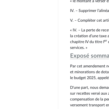
« le montant à verser e
IV. – Supprimer l’alinéa
V. – Compléter cet artic
« IV. – La perte de re
la création d’une taxe 
er
chapitre IV du titre I
d
services. »
Exposé somma
Par cet amendement n
et minorations de dota
le budget 2025, appelés
D'une part, nous dema
sur recettes versé aux 
compensation de la per
versement transport e