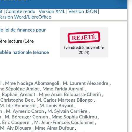
if
Compte rendu
Version XML
Version JSON
ersion Word/LibreOffice
de loi de finances pour
REJETÉ
ère lecture (1ère
(vendredi 8 novembre
blée nationale (séance
2024)
i
Mme Nadège Abomangoli
M. Laurent Alexandre
e Ségolène Amiot
Mme Farida Amrani
 Raphaël Arnault
Mme Anaïs Belouassa-Cherifi
 Christophe Bex
M. Carlos Martens Bilongo
M. Idir Boumertit
M. Louis Boyard
en
M. Aymeric Caron
M. Sylvain Carrière
a
M. Bérenger Cernon
Mme Sophia Chikirou
 Éric Coquerel
M. Jean-François Coulomme
M. Aly Diouara
Mme Alma Dufour