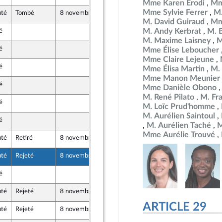
Mme Karen Erodi
Mm
Mme Sylvie Ferrer
M.
uté
Tombé
8 novembre 2024
19 octobre 2024
aune
M. David Guiraud
Mm
M. Andy Kerbrat
M. 
é
18 octobre 2024
ue
M. Maxime Laisney
M
é
17 octobre 2024
Mme Élise Leboucher
Alpes-Maritimes)
Mme Claire Lejeune
é
16 octobre 2024
Mme Élisa Martin
M.
ue
Mme Manon Meunier
é
18 octobre 2024
er
Mme Danièle Obono
M. René Pilato
M. Fr
é
12 octobre 2024
M. Loïc Prud'homme
M. Aurélien Saintoul
é
16 octobre 2024
M. Aurélien Taché
M
Mme Aurélie Trouvé
uté
Retiré
8 novembre 2024
19 octobre 2024
tre-mer et Territoires
uté
Rejeté
8 novembre 2024
18 octobre 2024
veau Front Populaire
é
19 octobre 2024
tre-mer et Territoires
uté
Rejeté
8 novembre 2024
19 octobre 2024
tre-mer et Territoires
ARTICLE 29
uté
Rejeté
8 novembre 2024
19 octobre 2024