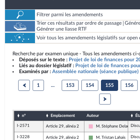
Filtrer parmi les amendements
Trier ces résultats par ordre de passage
Génére
Générer une liasse RTF
Voir tous les amendements législatifs sur open 
Recherche par examen unique - Tous les amendements ci-d
Déposés sur le texte :
Projet de loi de finances pour 2
Liés au dossier législatif :
Projet de loi de finances po
Examinés par :
Assemblée nationale (séance publique)
1
...
153
154
155
156
n°
Emplacement
Auteur
Ét
I-2571
Disc
Article 29, alinéa 2
M. Stéphane Delautrette
Socialistes et apparentés
I-3228
Disc
Article 29, alinéa 2
M. Tristan Lahais
Écologiste et Social