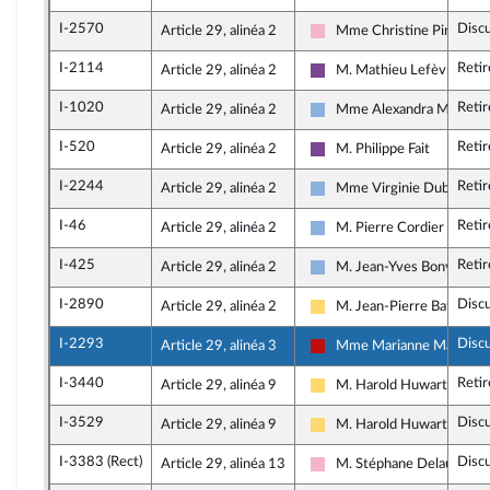
I-2570
Disc
Article 29, alinéa 2
Mme Christine Pirès Be
Socialistes et apparentés
I-2114
Retir
Article 29, alinéa 2
M. Mathieu Lefèvre
Ensemble pour la Républiq
I-1020
Retir
Article 29, alinéa 2
Mme Alexandra Martin (
Droite Républicaine
I-520
Retir
Article 29, alinéa 2
M. Philippe Fait
Ensemble pour la Républiq
I-2244
Retir
Article 29, alinéa 2
Mme Virginie Duby-Mull
Droite Républicaine
I-46
Retir
Article 29, alinéa 2
M. Pierre Cordier
Droite Républicaine
I-425
Retir
Article 29, alinéa 2
M. Jean-Yves Bony
Droite Républicaine
I-2890
Disc
Article 29, alinéa 2
M. Jean-Pierre Bataille
Libertés, Indépendants, Ou
I-2293
Disc
Article 29, alinéa 3
Mme Marianne Maximi
La France insoumise - Nou
I-3440
Retir
Article 29, alinéa 9
M. Harold Huwart
Libertés, Indépendants, Ou
I-3529
Disc
Article 29, alinéa 9
M. Harold Huwart
Libertés, Indépendants, Ou
I-3383 (Rect)
Disc
Article 29, alinéa 13
M. Stéphane Delautrette
Socialistes et apparentés