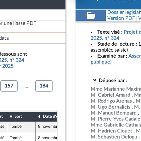
Dossier législat
Version PDF
V
r une liasse PDF
Texte visé :
Projet 
data
2025, n° 324
Stade de lecture :
1
assemblée saisie)
essous sont :
Examiné par :
Assem
025, n° 324
publique)
ur 2025
Déposé par :
157
...
184
Mme Marianne Maxim
M. Gabriel Amard
Mm
M. Rodrigo Arenas
M.
M. Ugo Bernalicis
M.
M. Manuel Bompard
at
Sort
Date d'examen
Date de dépôt
M. Pierre-Yves Cadal
Mme Gabrielle Cathal
uté
Tombé
8 novembre 2024
19 octobre 2024
M. Hadrien Clouet
M.
M. Sébastien Delogu
uté
Tombé
8 novembre 2024
19 octobre 2024