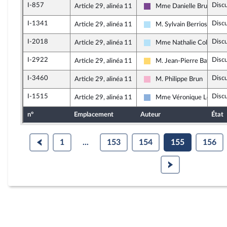
I-857
Disc
Article 29, alinéa 11
Mme Danielle Brulebois
Ensemble pour la Républiq
I-1341
Disc
Article 29, alinéa 11
M. Sylvain Berrios
Horizons & Indépendants
I-2018
Disc
Article 29, alinéa 11
Mme Nathalie Colin-Oes
Horizons & Indépendants
I-2922
Disc
Article 29, alinéa 11
M. Jean-Pierre Bataille
Libertés, Indépendants, Ou
I-3460
Disc
Article 29, alinéa 11
M. Philippe Brun
Socialistes et apparentés
I-1515
Disc
Article 29, alinéa 11
Mme Véronique Louwag
Droite Républicaine
n°
Emplacement
Auteur
État
1
...
153
154
155
156