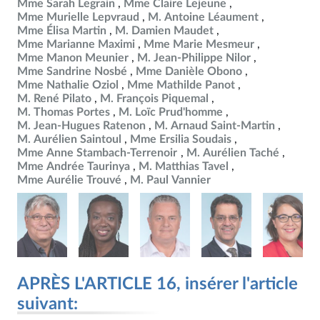
Mme Sarah Legrain
Mme Claire Lejeune
Mme Murielle Lepvraud
M. Antoine Léaument
Mme Élisa Martin
M. Damien Maudet
Mme Marianne Maximi
Mme Marie Mesmeur
Mme Manon Meunier
M. Jean-Philippe Nilor
Mme Sandrine Nosbé
Mme Danièle Obono
Mme Nathalie Oziol
Mme Mathilde Panot
M. René Pilato
M. François Piquemal
M. Thomas Portes
M. Loïc Prud'homme
M. Jean-Hugues Ratenon
M. Arnaud Saint-Martin
M. Aurélien Saintoul
Mme Ersilia Soudais
Mme Anne Stambach-Terrenoir
M. Aurélien Taché
Mme Andrée Taurinya
M. Matthias Tavel
Mme Aurélie Trouvé
M. Paul Vannier
APRÈS L'ARTICLE 16, insérer l'article
suivant: