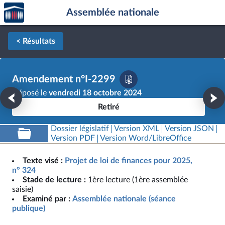
Accèder
Aller au contenu
Aller en bas de la page
Assemblée nationale
à la
page
d'accueil
< Résultats
Amendement n°I-2299
Déposé le
vendredi 18 octobre 2024
Retiré
Dossier législatif
Version XML
Version JSON
Version PDF
Version Word/LibreOffice
Texte visé :
Projet de loi de finances pour 2025,
n° 324
Stade de lecture :
1ère lecture (1ère assemblée
saisie)
Examiné par :
Assemblée nationale (séance
publique)