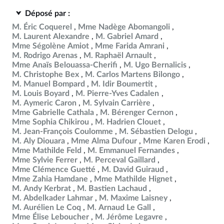
Déposé par :
M. Éric Coquerel
Mme Nadège Abomangoli
M. Laurent Alexandre
M. Gabriel Amard
Mme Ségolène Amiot
Mme Farida Amrani
M. Rodrigo Arenas
M. Raphaël Arnault
Mme Anaïs Belouassa-Cherifi
M. Ugo Bernalicis
M. Christophe Bex
M. Carlos Martens Bilongo
M. Manuel Bompard
M. Idir Boumertit
M. Louis Boyard
M. Pierre-Yves Cadalen
M. Aymeric Caron
M. Sylvain Carrière
Mme Gabrielle Cathala
M. Bérenger Cernon
Mme Sophia Chikirou
M. Hadrien Clouet
M. Jean-François Coulomme
M. Sébastien Delogu
M. Aly Diouara
Mme Alma Dufour
Mme Karen Erodi
Mme Mathilde Feld
M. Emmanuel Fernandes
Mme Sylvie Ferrer
M. Perceval Gaillard
Mme Clémence Guetté
M. David Guiraud
Mme Zahia Hamdane
Mme Mathilde Hignet
M. Andy Kerbrat
M. Bastien Lachaud
M. Abdelkader Lahmar
M. Maxime Laisney
M. Aurélien Le Coq
M. Arnaud Le Gall
Mme Élise Leboucher
M. Jérôme Legavre