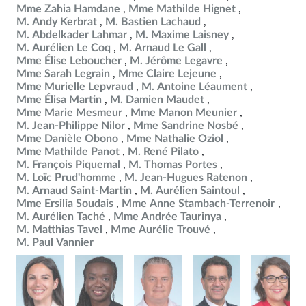
Mme Zahia Hamdane
Mme Mathilde Hignet
M. Andy Kerbrat
M. Bastien Lachaud
M. Abdelkader Lahmar
M. Maxime Laisney
M. Aurélien Le Coq
M. Arnaud Le Gall
Mme Élise Leboucher
M. Jérôme Legavre
Mme Sarah Legrain
Mme Claire Lejeune
Mme Murielle Lepvraud
M. Antoine Léaument
Mme Élisa Martin
M. Damien Maudet
Mme Marie Mesmeur
Mme Manon Meunier
M. Jean-Philippe Nilor
Mme Sandrine Nosbé
Mme Danièle Obono
Mme Nathalie Oziol
Mme Mathilde Panot
M. René Pilato
M. François Piquemal
M. Thomas Portes
M. Loïc Prud'homme
M. Jean-Hugues Ratenon
M. Arnaud Saint-Martin
M. Aurélien Saintoul
Mme Ersilia Soudais
Mme Anne Stambach-Terrenoir
M. Aurélien Taché
Mme Andrée Taurinya
M. Matthias Tavel
Mme Aurélie Trouvé
M. Paul Vannier