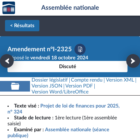
Accèder
Aller au contenu
Aller en bas de la page
Assemblée nationale
à la
page
d'accueil
< Résultats
Amendement n°I-2325
Déposé le
vendredi 18 octobre 2024
Discuté
Dossier législatif
Compte rendu
Version XML
Version JSON
Version PDF
Version Word/LibreOffice
Texte visé :
Projet de loi de finances pour 2025,
n° 324
Stade de lecture :
1ère lecture (1ère assemblée
saisie)
Examiné par :
Assemblée nationale (séance
publique)