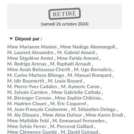
RETIRÉ
(samedi 26 octobre 2024)
Déposé par :
Mme Marianne Maximi
Mme Nadège Abomangoli
M. Laurent Alexandre
M. Gabriel Amard
Mme Ségolène Amiot
Mme Farida Amrani
M. Rodrigo Arenas
M. Raphaël Arnault
Mme Anaïs Belouassa-Cherifi
M. Ugo Bernalicis
M. Carlos Martens Bilongo
M. Manuel Bompard
M. Idir Boumertit
M. Louis Boyard
M. Pierre-Yves Cadalen
M. Aymeric Caron
M. Sylvain Carrière
Mme Gabrielle Cathala
M. Bérenger Cernon
Mme Sophia Chikirou
M. Hadrien Clouet
M. Éric Coquerel
M. Jean-François Coulomme
M. Sébastien Delogu
M. Aly Diouara
Mme Alma Dufour
Mme Karen Erodi
Mme Mathilde Feld
M. Emmanuel Fernandes
Mme Sylvie Ferrer
M. Perceval Gaillard
Mme Clémence Guetté
M. David Guiraud