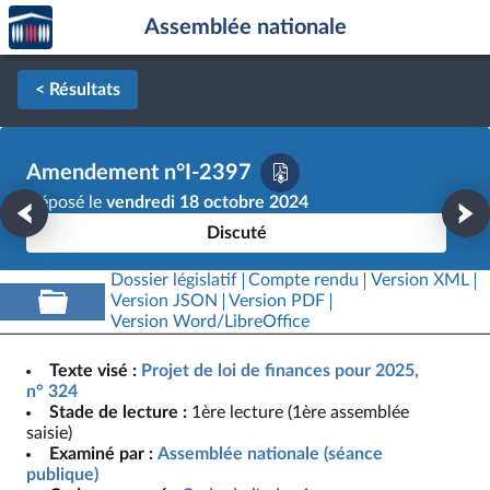
Accèder
Aller au contenu
Aller en bas de la page
Assemblée nationale
à la
page
d'accueil
< Résultats
Amendement n°I-2397
Déposé le
vendredi 18 octobre 2024
Discuté
Dossier législatif
Compte rendu
Version XML
Version JSON
Version PDF
Version Word/LibreOffice
Texte visé :
Projet de loi de finances pour 2025,
n° 324
Stade de lecture :
1ère lecture (1ère assemblée
saisie)
Examiné par :
Assemblée nationale (séance
publique)