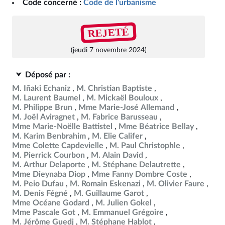
Code concerné :
Code de l'urbanisme
REJETÉ
(jeudi 7 novembre 2024)
Déposé par :
M. Iñaki Echaniz
M. Christian Baptiste
M. Laurent Baumel
M. Mickaël Bouloux
M. Philippe Brun
Mme Marie-José Allemand
M. Joël Aviragnet
M. Fabrice Barusseau
Mme Marie-Noëlle Battistel
Mme Béatrice Bellay
M. Karim Benbrahim
M. Elie Califer
Mme Colette Capdevielle
M. Paul Christophle
M. Pierrick Courbon
M. Alain David
M. Arthur Delaporte
M. Stéphane Delautrette
Mme Dieynaba Diop
Mme Fanny Dombre Coste
M. Peio Dufau
M. Romain Eskenazi
M. Olivier Faure
M. Denis Fégné
M. Guillaume Garot
Mme Océane Godard
M. Julien Gokel
Mme Pascale Got
M. Emmanuel Grégoire
M. Jérôme Guedj
M. Stéphane Hablot