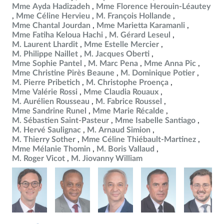
Mme Ayda Hadizadeh
Mme Florence Herouin-Léautey
Mme Céline Hervieu
M. François Hollande
Mme Chantal Jourdan
Mme Marietta Karamanli
Mme Fatiha Keloua Hachi
M. Gérard Leseul
M. Laurent Lhardit
Mme Estelle Mercier
M. Philippe Naillet
M. Jacques Oberti
Mme Sophie Pantel
M. Marc Pena
Mme Anna Pic
Mme Christine Pirès Beaune
M. Dominique Potier
M. Pierre Pribetich
M. Christophe Proença
Mme Valérie Rossi
Mme Claudia Rouaux
M. Aurélien Rousseau
M. Fabrice Roussel
Mme Sandrine Runel
Mme Marie Récalde
M. Sébastien Saint-Pasteur
Mme Isabelle Santiago
M. Hervé Saulignac
M. Arnaud Simion
M. Thierry Sother
Mme Céline Thiébault-Martinez
Mme Mélanie Thomin
M. Boris Vallaud
M. Roger Vicot
M. Jiovanny William