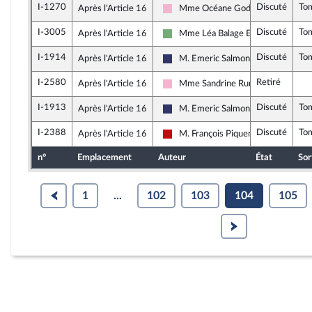
I-1270
Discuté
To
Après l'Article 16
Mme Océane Godard
Socialistes et apparentés
I-3005
Discuté
To
Après l'Article 16
Mme Léa Balage El Mariky
Écologiste et Social
I-1914
Discuté
To
Après l'Article 16
M. Emeric Salmon
Rassemblement National
I-2580
Retiré
Après l'Article 16
Mme Sandrine Runel
Socialistes et apparentés
I-1913
Discuté
To
Après l'Article 16
M. Emeric Salmon
Rassemblement National
I-2388
Discuté
To
Après l'Article 16
M. François Piquemal
La France insoumise - Nouveau Fron
n°
Emplacement
Auteur
État
Sor
1
...
102
103
104
105