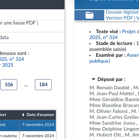
Dossier législat
Version PDF
V
r une liasse PDF
Texte visé :
Projet 
data
2025, n° 324
Stade de lecture :
1
assemblée saisie)
essous sont :
Examiné par :
Assem
025, n° 324
publique)
ur 2025
Déposé par :
106
...
184
M. Romain Daubié
M.
M. Jean-Paul Mattei
Mme Géraldine Banni
Mme Blandine Brocar
M. Olivier Falorni
M. 
Sort
Date d'examen
Date de dépôt
M. Jean-Carles Grelie
Mme Sandrine Josso
eté
7 novembre 2024
19 octobre 2024
Mme Delphine Linge
M. Hubert Ott
M. Ji
n soutenu
7 novembre 2024
16 octobre 2024