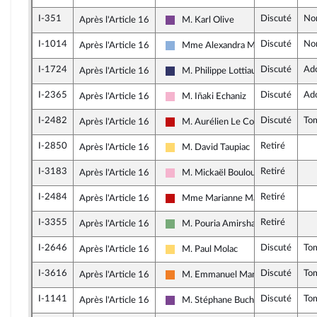
I-351
Discuté
No
Après l'Article 16
M. Karl Olive
Ensemble pour la République
I-1014
Discuté
No
Après l'Article 16
Mme Alexandra Martin (Alpes-Mar
Droite Républicaine
I-1724
Discuté
Ad
Après l'Article 16
M. Philippe Lottiaux
Rassemblement National
I-2365
Discuté
Ad
Après l'Article 16
M. Iñaki Echaniz
Socialistes et apparentés
I-2482
Discuté
To
Après l'Article 16
M. Aurélien Le Coq
La France insoumise - Nouveau Fron
I-2850
Retiré
Après l'Article 16
M. David Taupiac
Libertés, Indépendants, Outre-mer e
I-3183
Retiré
Après l'Article 16
M. Mickaël Bouloux
Socialistes et apparentés
I-2484
Retiré
Après l'Article 16
Mme Marianne Maximi
La France insoumise - Nouveau Fron
I-3355
Retiré
Après l'Article 16
M. Pouria Amirshahi
Écologiste et Social
I-2646
Discuté
To
Après l'Article 16
M. Paul Molac
Libertés, Indépendants, Outre-mer e
I-3616
Discuté
To
Après l'Article 16
M. Emmanuel Mandon
Les Démocrates
I-1141
Discuté
To
Après l'Article 16
M. Stéphane Buchou
Ensemble pour la République