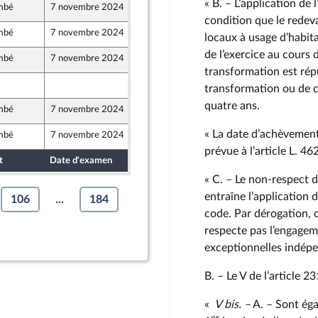
« B. – L’application de
mbé
7 novembre 2024
17 octobre 2024
condition que le redev
mbé
7 novembre 2024
19 octobre 2024
locaux à usage d’habita
de l’exercice au cours 
mbé
7 novembre 2024
18 octobre 2024
transformation est rép
19 octobre 2024
transformation ou de c
quatre ans.
mbé
7 novembre 2024
18 octobre 2024
« La date d’achèvement
mbé
7 novembre 2024
18 octobre 2024
t Populaire
prévue à l’article L. 4
t
Date d'examen
Date de dépôt
« C. – Le non-respect 
entraîne l’application 
106
...
184
code. Par dérogation, 
respecte pas l’engagem
exceptionnelles indépe
B. – Le V de l’article 2
«
V
bis
. –
A. – Sont éga
er