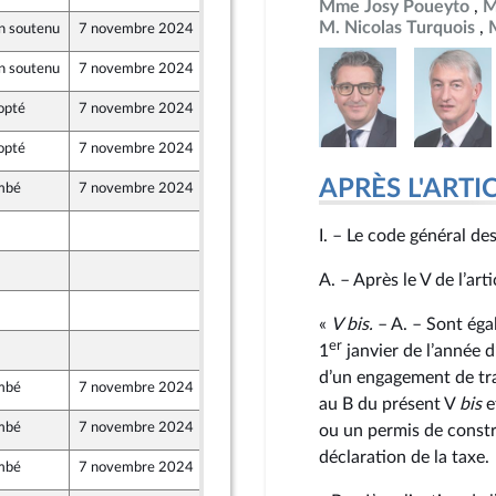
Mme Josy Poueyto
M
M. Nicolas Turquois
n soutenu
7 novembre 2024
16 octobre 2024
n soutenu
7 novembre 2024
17 octobre 2024
itimes)
opté
7 novembre 2024
18 octobre 2024
opté
7 novembre 2024
18 octobre 2024
APRÈS L'ARTICLE
mbé
7 novembre 2024
18 octobre 2024
t Populaire
19 octobre 2024
I. – Le code général des
t Territoires
19 octobre 2024
A. – Après le V de l’art
18 octobre 2024
t Populaire
«
V
bis
.
– A. – Sont éga
er
19 octobre 2024
1
janvier de l’année d
d’un engagement de tr
mbé
7 novembre 2024
19 octobre 2024
t Territoires
au B du présent V
bis
e
mbé
7 novembre 2024
19 octobre 2024
ou un permis de constr
déclaration de la taxe.
mbé
7 novembre 2024
17 octobre 2024