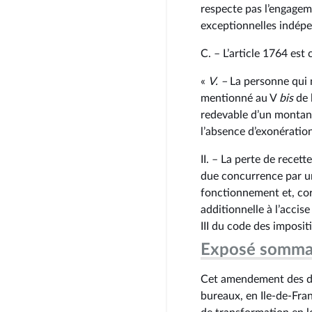
respecte pas l’engagem
exceptionnelles indépe
C. – L’article 1764 est 
«
V. –
La personne qui 
mentionné au V
bis
de 
redevable d’un montant
l’absence d’exonération
II. – La perte de recett
due concurrence par un
fonctionnement et, corr
additionnelle à l’accise
III du code des impositi
Exposé somma
Cet amendement des dé
bureaux, en Ile-de-Fran