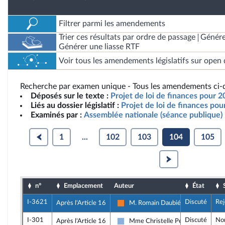
Filtrer parmi les amendements
Trier ces résultats par ordre de passage
Génére
Générer une liasse RTF
Voir tous les amendements législatifs sur open 
Recherche par examen unique - Tous les amendements ci-d
Déposés sur le texte :
Projet de loi de finances pour 2
Liés au dossier législatif :
Projet de loi de finances po
Examinés par :
Assemblée nationale (séance publique)
1
...
102
103
104
105
n°
Emplacement
Auteur
État
I-3621
Discuté
Rej
Après l'Article 16
M. Romain Daubié
Les Démocrates
I-301
Discuté
No
Après l'Article 16
Mme Christelle Petex
Droite Républicaine