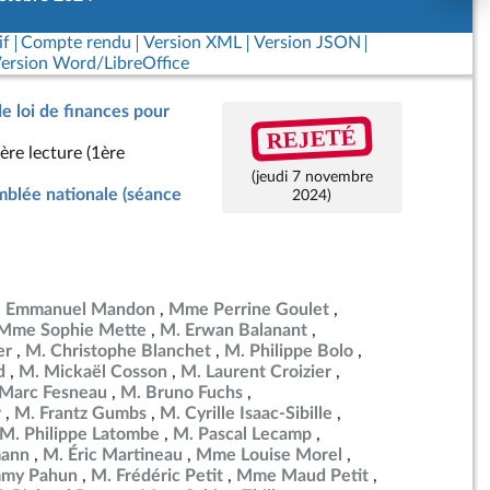
if
Compte rendu
Version XML
Version JSON
ersion Word/LibreOffice
de loi de finances pour
REJETÉ
ère lecture (1ère
(jeudi 7 novembre
blée nationale (séance
2024)
 Emmanuel Mandon
Mme Perrine Goulet
Mme Sophie Mette
M. Erwan Balanant
er
M. Christophe Blanchet
M. Philippe Bolo
d
M. Mickaël Cosson
M. Laurent Croizier
Marc Fesneau
M. Bruno Fuchs
r
M. Frantz Gumbs
M. Cyrille Isaac-Sibille
M. Philippe Latombe
M. Pascal Lecamp
mann
M. Éric Martineau
Mme Louise Morel
mmy Pahun
M. Frédéric Petit
Mme Maud Petit