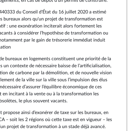
ogements, en cas de dépôt d'un permis de construire.
°440333 du Conseil d'État du 16 juillet 2020 a estimé
es bureaux alors qu'un projet de transformation est
tif : une exonération inciterait alors fortement les
 vacants à considérer l’hypothèse de transformation ou
 notamment par le gain de trésorerie immédiat induit
mation
 de bureaux en logements constituent une priorité de la
s un contexte de nécessaire baisse de l’artificialisation,
n de carbone par la démolition, et de nouvelle vision
ement de la ville sur la ville sous l’impulsion des élus
s nécessaire d’assurer l’équilibre économique de ces
 en incitant à la vente ou à la transformation les
obsolètes, le plus souvent vacants.
propose ainsi d’exonérer de taxe sur les bureaux, en
A – soit les 2 régions où cette taxe est en vigueur – les
 d’un projet de transformation à un stade déjà avancé.