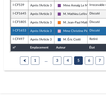
I-CF539
Irrecevable
Après l'Article 3
Mme Annaïg Le Meur
Ensemble pour la République
I-CF1645
Discuté
Après l'Article 3
M. Mathieu Lefèvre
Ensemble pour la République
I-CF1805
Discuté
Après l'Article 3
M. Jean-Paul Mattei
Les Démocrates
I-CF1653
Discuté
Après l'Article 3
Mme Christine Pirès Beaune
Socialistes et apparentés
I-CF497
Retiré
Après l'Article 3
M. Éric Ciotti
UDR
n°
Emplacement
Auteur
État
1
...
3
4
5
6
7