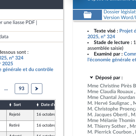
Dossier législat
Version Word/L
r une liasse PDF
Texte visé :
Projet 
data
2025, n° 324
Stade de lecture :
1
assemblée saisie)
essous sont :
Examiné par :
Commi
025, n° 324
l'économie générale e
ur 2025
 générale et du contrôle
Déposé par :
Mme Christine Pirès 
...
93
Mme Claudia Rouaux
Mme Chantal Jourdan
M. Hervé Saulignac
M
Sort
Date d'examen
Date de dépôt
M. Christophe Proenç
M. Jacques Oberti
M.
Rejeté
16 octobre 2024
13 octobre 2024
Mme Mélanie Thomin
Retiré
16 octobre 2024
13 octobre 2024
M. Thierry Sother
Mm
M. Pierrick Courbon