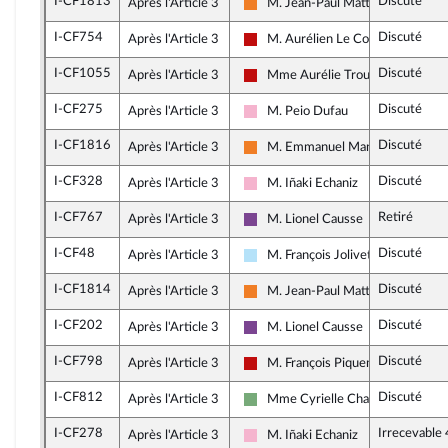
I-CF1813
Discuté
Après l'Article 3
M. Jean-Paul Mattei
Les Démocrates
I-CF754
Discuté
Après l'Article 3
M. Aurélien Le Coq
La France insoumise - Nouveau Fr
I-CF1055
Discuté
Après l'Article 3
Mme Aurélie Trouvé
La France insoumise - Nouveau Fr
I-CF275
Discuté
Après l'Article 3
M. Peio Dufau
Socialistes et apparentés
I-CF1816
Discuté
Après l'Article 3
M. Emmanuel Mandon
Les Démocrates
I-CF328
Discuté
Après l'Article 3
M. Iñaki Echaniz
Socialistes et apparentés
I-CF767
Retiré
Après l'Article 3
M. Lionel Causse
Ensemble pour la République
I-CF48
Discuté
Après l'Article 3
M. François Jolivet
Horizons & Indépendants
I-CF1814
Discuté
Après l'Article 3
M. Jean-Paul Mattei
Les Démocrates
I-CF202
Discuté
Après l'Article 3
M. Lionel Causse
Ensemble pour la République
I-CF798
Discuté
Après l'Article 3
M. François Piquemal
La France insoumise - Nouveau Fr
I-CF812
Discuté
Après l'Article 3
Mme Cyrielle Chatelain
Écologiste et Social
I-CF278
Irrecevable
Après l'Article 3
M. Iñaki Echaniz
Socialistes et apparentés