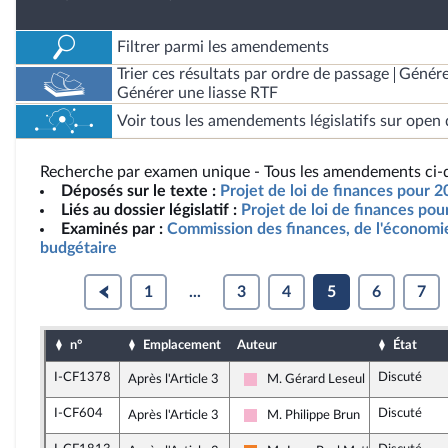
Filtrer parmi les amendements
Trier ces résultats par ordre de passage
Génére
Générer une liasse RTF
Voir tous les amendements législatifs sur open 
Recherche par examen unique - Tous les amendements ci-d
Déposés sur le texte :
Projet de loi de finances pour 2
Liés au dossier législatif :
Projet de loi de finances po
Examinés par :
Commission des finances, de l'économie
budgétaire
1
...
3
4
5
6
7
n°
Emplacement
Auteur
État
I-CF1378
Discuté
Après l'Article 3
M. Gérard Leseul
Socialistes et apparentés
I-CF604
Discuté
Après l'Article 3
M. Philippe Brun
Socialistes et apparentés