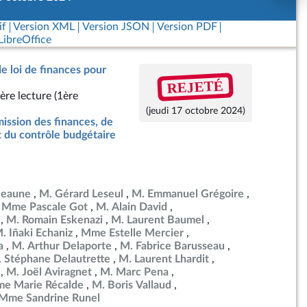
if
Version XML
Version JSON
Version PDF
ibreOffice
de loi de finances pour
REJETÉ
ère lecture (1ère
(jeudi 17 octobre 2024)
ssion des finances, de
t du contrôle budgétaire
Beaune
M. Gérard Leseul
M. Emmanuel Grégoire
Mme Pascale Got
M. Alain David
M. Romain Eskenazi
M. Laurent Baumel
. Iñaki Echaniz
Mme Estelle Mercier
a
M. Arthur Delaporte
M. Fabrice Barusseau
 Stéphane Delautrette
M. Laurent Lhardit
M. Joël Aviragnet
M. Marc Pena
e Marie Récalde
M. Boris Vallaud
Mme Sandrine Runel