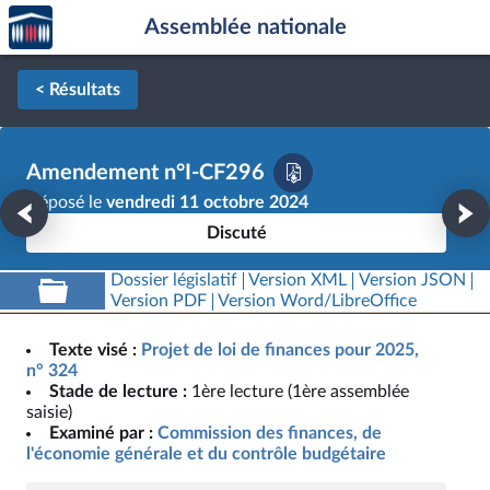
Accèder
Aller au contenu
Aller en bas de la page
Assemblée nationale
à la
page
d'accueil
< Résultats
Amendement n°I-CF296
Déposé le
vendredi 11 octobre 2024
Discuté
Dossier législatif
Version XML
Version JSON
Version PDF
Version Word/LibreOffice
Texte visé :
Projet de loi de finances pour 2025,
n° 324
Stade de lecture :
1ère lecture (1ère assemblée
saisie)
Examiné par :
Commission des finances, de
l'économie générale et du contrôle budgétaire