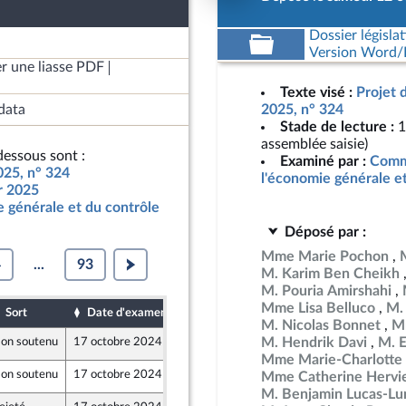
Dossier législat
Version Word/L
r une liasse PDF
Texte visé :
Projet 
data
2025, n° 324
Stade de lecture :
1
assemblée saisie)
essous sont :
Examiné par :
Commi
025, n° 324
l'économie générale e
ur 2025
 générale et du contrôle
Déposé par :
Mme Marie Pochon
4
...
93
M. Karim Ben Cheikh
M. Pouria Amirshahi
Mme Lisa Belluco
M.
Sort
Date d'examen
Date de dépôt
M. Nicolas Bonnet
Mm
M. Hendrik Davi
M. 
on soutenu
17 octobre 2024
11 octobre 2024
Mme Marie-Charlotte 
on soutenu
17 octobre 2024
13 octobre 2024
Mme Catherine Hervi
M. Benjamin Lucas-Lu