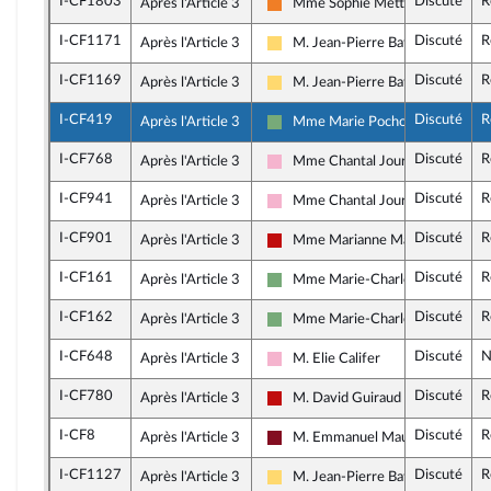
I-CF1803
Discuté
R
Après l'Article 3
Mme Sophie Mette
Les Démocrates
I-CF1171
Discuté
R
Après l'Article 3
M. Jean-Pierre Bataille
Libertés, Indépendants, Outre-mer
I-CF1169
Discuté
R
Après l'Article 3
M. Jean-Pierre Bataille
Libertés, Indépendants, Outre-mer
I-CF419
Discuté
R
Après l'Article 3
Mme Marie Pochon
Écologiste et Social
I-CF768
Discuté
R
Après l'Article 3
Mme Chantal Jourdan
Socialistes et apparentés
I-CF941
Discuté
R
Après l'Article 3
Mme Chantal Jourdan
Socialistes et apparentés
I-CF901
Discuté
R
Après l'Article 3
Mme Marianne Maximi
La France insoumise - Nouveau Fr
I-CF161
Discuté
R
Après l'Article 3
Mme Marie-Charlotte Garin
Écologiste et Social
I-CF162
Discuté
R
Après l'Article 3
Mme Marie-Charlotte Garin
Écologiste et Social
I-CF648
Discuté
N
Après l'Article 3
M. Elie Califer
Socialistes et apparentés
I-CF780
Discuté
R
Après l'Article 3
M. David Guiraud
La France insoumise - Nouveau Fr
I-CF8
Discuté
R
Après l'Article 3
M. Emmanuel Maurel
Gauche Démocrate et Républicai
I-CF1127
Discuté
R
Après l'Article 3
M. Jean-Pierre Bataille
Libertés, Indépendants, Outre-mer