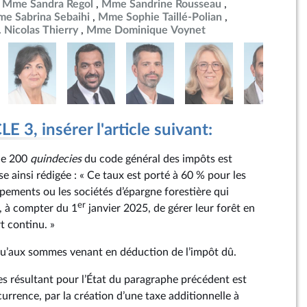
Mme Sandra Regol
Mme Sandrine Rousseau
e Sabrina Sebaihi
Mme Sophie Taillé-Polian
 Nicolas Thierry
Mme Dominique Voynet
 3, insérer l'article suivant:
cle 200
quindecies
du code général des impôts est
 ainsi rédigée : « Ce taux est porté à 60 % pour les
upements ou les sociétés d’épargne forestière qui
er
, à compter du 1
janvier 2025, de gérer leur forêt en
 continu. »
e qu’aux sommes venant en déduction de l’impôt dû.
ttes résultant pour l’État du paragraphe précédent est
rrence, par la création d’une taxe additionnelle à