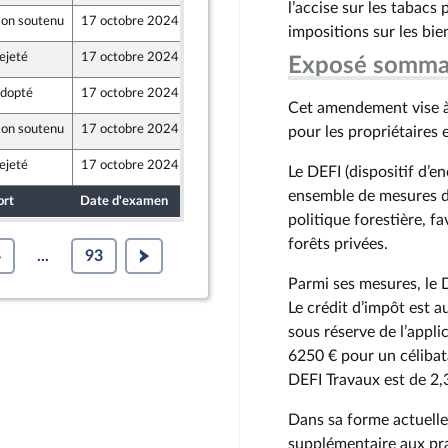
l’accise sur les tabacs 
on soutenu
17 octobre 2024
13 octobre 2024
impositions sur les bien
ejeté
17 octobre 2024
13 octobre 2024
Exposé somma
dopté
17 octobre 2024
13 octobre 2024
Cet amendement vise à 
on soutenu
17 octobre 2024
13 octobre 2024
pour les propriétaires 
ejeté
17 octobre 2024
13 octobre 2024
Le DEFI (dispositif d’e
ensemble de mesures de
ort
Date d'examen
Date de dépôt
politique forestière, f
forêts privées.
4
...
93
Parmi ses mesures, le 
Le crédit d’impôt est a
sous réserve de l’appli
6250 € pour un célibat
DEFI Travaux est de 2,
Dans sa forme actuelle,
supplémentaire aux prat