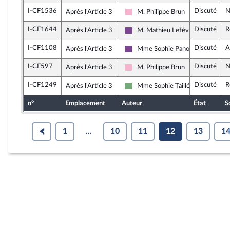
I-CF1536
Discuté
N
Après l'Article 3
M. Philippe Brun
Socialistes et apparentés
I-CF1644
Discuté
R
Après l'Article 3
M. Mathieu Lefèvre
Ensemble pour la République
I-CF1108
Discuté
A
Après l'Article 3
Mme Sophie Panonacle
Ensemble pour la République
I-CF597
Discuté
N
Après l'Article 3
M. Philippe Brun
Socialistes et apparentés
I-CF1249
Discuté
R
Après l'Article 3
Mme Sophie Taillé-Polian
Écologiste et Social
n°
Emplacement
Auteur
État
S
1
...
10
11
12
13
1