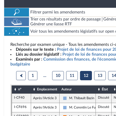
Filtrer parmi les amendements
Trier ces résultats par ordre de passage
Génére
Générer une liasse RTF
Voir tous les amendements législatifs sur open 
Recherche par examen unique - Tous les amendements ci-d
Déposés sur le texte :
Projet de loi de finances pour 2
Liés au dossier législatif :
Projet de loi de finances po
Examinés par :
Commission des finances, de l'économie
budgétaire
1
...
10
11
12
13
1
n°
Emplacement
Auteur
État
I-CF40
Discuté
N
Après l'Article 3
M. Thibault Bazin
Droite Républicaine
I-CF696
Discuté
N
Après l'Article 3
M. Corentin Le Fur
Droite Républicaine