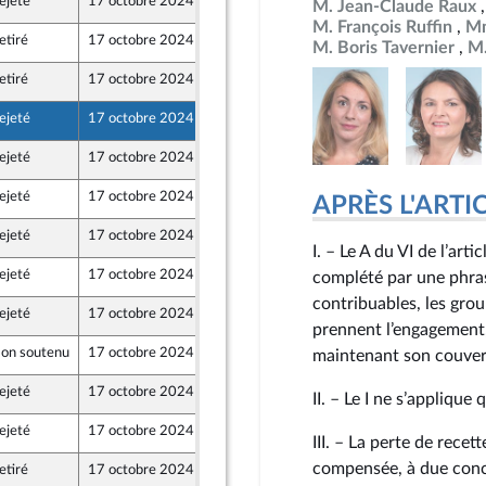
ejeté
17 octobre 2024
13 octobre 2024
M. Jean-Claude Raux
M. François Ruffin
Mm
etiré
17 octobre 2024
13 octobre 2024
M. Boris Tavernier
M.
 et Territoires
etiré
17 octobre 2024
13 octobre 2024
 et Territoires
ejeté
17 octobre 2024
12 octobre 2024
ejeté
17 octobre 2024
13 octobre 2024
ejeté
17 octobre 2024
13 octobre 2024
APRÈS L'ARTICLE
ejeté
17 octobre 2024
13 octobre 2024
ont Populaire
I. – Le A du VI de l’arti
ejeté
17 octobre 2024
11 octobre 2024
complété par une phrase
contribuables, les gro
ejeté
17 octobre 2024
11 octobre 2024
prennent l’engagement
on soutenu
17 octobre 2024
13 octobre 2024
maintenant son couvert
ejeté
17 octobre 2024
13 octobre 2024
II. – Le I ne s’appliqu
ont Populaire
ejeté
17 octobre 2024
10 octobre 2024
III. – La perte de rece
ne
compensée, à due concu
etiré
17 octobre 2024
13 octobre 2024
 et Territoires