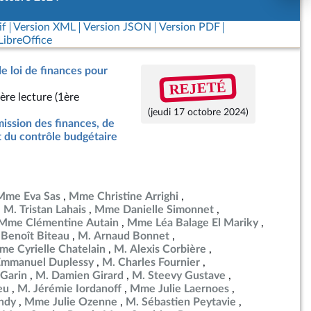
if
Version XML
Version JSON
Version PDF
ibreOffice
de loi de finances pour
REJETÉ
ère lecture (1ère
(jeudi 17 octobre 2024)
ssion des finances, de
t du contrôle budgétaire
Mme Eva Sas
Mme Christine Arrighi
M. Tristan Lahais
Mme Danielle Simonnet
Mme Clémentine Autain
Mme Léa Balage El Mariky
 Benoît Biteau
M. Arnaud Bonnet
e Cyrielle Chatelain
M. Alexis Corbière
Emmanuel Duplessy
M. Charles Fournier
Garin
M. Damien Girard
M. Steevy Gustave
eu
M. Jérémie Iordanoff
Mme Julie Laernoes
ndy
Mme Julie Ozenne
M. Sébastien Peytavie