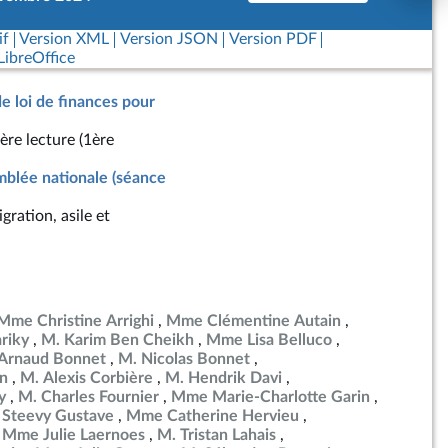
if
Version XML
Version JSON
Version PDF
ibreOffice
de loi de finances pour
ère lecture (1ère
blée nationale (séance
gration, asile et
Mme Christine Arrighi
Mme Clémentine Autain
riky
M. Karim Ben Cheikh
Mme Lisa Belluco
Arnaud Bonnet
M. Nicolas Bonnet
in
M. Alexis Corbière
M. Hendrik Davi
y
M. Charles Fournier
Mme Marie-Charlotte Garin
 Steevy Gustave
Mme Catherine Hervieu
Mme Julie Laernoes
M. Tristan Lahais