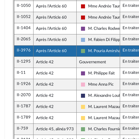
II-1050
En trait
Après l'Article 60
Mme Andrée Taurinya
La France insoumise - Nouveau
II-1052
En trait
Après l'Article 60
Mme Andrée Taurinya
La France insoumise - Nouveau
II-1404
En trait
Après l'Article 60
M. Charles Rodwell
Ensemble pour la République
II-2065
En trait
Après l'Article 60
M. Fabien Di Filippo
Droite Républicaine
II-3976
En trait
Après l'Article 60
M. Pouria Amirshahi
Écologiste et Social
II-1295
En trait
Article 42
Gouvernement
II-11
En trait
Article 42
M. Philippe Fait
Ensemble pour la République
II-1926
En trait
Article 42
Mme Anna Pic
Socialistes et apparentés
II-2070
En trait
Article 42
M. Alexandre Loubet
Rassemblement National
II-1787
En trait
Article 42
M. Laurent Mazaury
Libertés, Indépendants, Outre-
II-1789
En trait
Article 42
M. Laurent Mazaury
Libertés, Indépendants, Outre-
II-759
En trait
Article 45, alinéa 973
M. Charles Fournier
Écologiste et Social