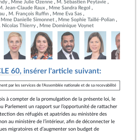
ndy
Mme Julie Ozenne
M. Sébastien Peytavie
M. Jean-Claude Raux
Mme Sandra Regol
au
M. François Ruffin
Mme Eva Sas
Mme Danielle Simonnet
Mme Sophie Taillé-Polian
 Nicolas Thierry
Mme Dominique Voynet
 60, insérer l'article suivant:
ent par les services de l'Assemblée nationale et de sa recevabilité
is à compter de la promulgation de la présente loi, le
Parlement un rapport sur l’opportunité de rattacher
otection des réfugiés et apatrides au ministère des
 non au ministère de l’intérieur, afin de déconnecter le
iques migratoires et d’augmenter son budget de