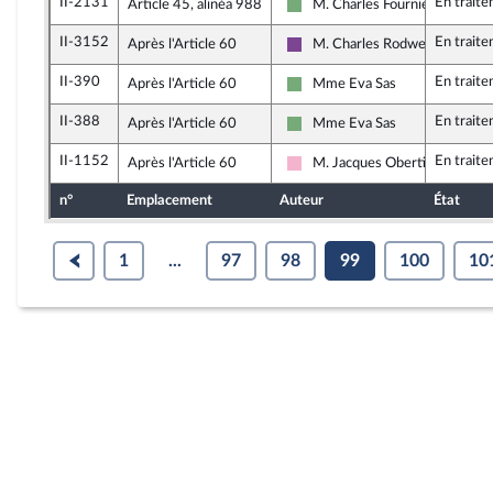
II-2131
En trait
Article 45, alinéa 988
M. Charles Fournier
Écologiste et Social
II-3152
En trait
Après l'Article 60
M. Charles Rodwell
Ensemble pour la République
II-390
En trait
Après l'Article 60
Mme Eva Sas
Écologiste et Social
II-388
En trait
Après l'Article 60
Mme Eva Sas
Écologiste et Social
II-1152
En trait
Après l'Article 60
M. Jacques Oberti
Socialistes et apparentés
n°
Emplacement
Auteur
État
1
...
97
98
99
100
10