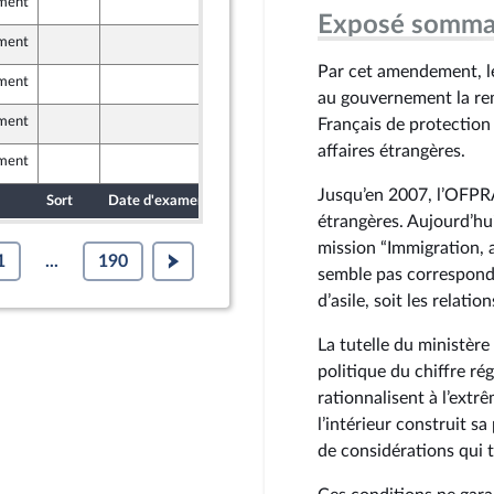
ement
6 novembre 2024
Exposé somma
ement
8 novembre 2024
Par cet amendement, le
ement
30 octobre 2024
au gouvernement la remi
ement
30 octobre 2024
Français de protection
affaires étrangères.
ement
4 novembre 2024
Jusqu’en 2007, l’OFPRA 
Sort
Date d'examen
Date de dépôt
étrangères. Aujourd’hui,
mission “Immigration, a
1
...
190
semble pas correspondre
d’asile, soit les relation
La tutelle du ministère 
politique du chiffre rég
rationnalisent à l’extr
l’intérieur construit s
de considérations qui t