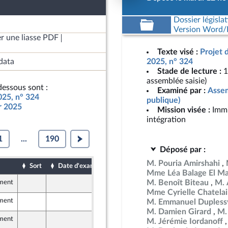
Dossier législat
Version Word/L
r une liasse PDF
Texte visé :
Projet 
data
2025, n° 324
Stade de lecture :
1
assemblée saisie)
essous sont :
Examiné par :
Assem
025, n° 324
publique)
ur 2025
Mission visée :
Immi
intégration
1
...
190
Déposé par :
M. Pouria Amirshahi
Sort
Date d'examen
Date de dépôt
Mme Léa Balage El Ma
M. Benoît Biteau
M. 
ement
4 novembre 2024
Mme Cyrielle Chatela
ement
4 novembre 2024
M. Emmanuel Dupless
M. Damien Girard
M.
ement
30 octobre 2024
M. Jérémie Iordanoff
aine