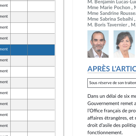
M. Benjamin Lucas-Lu
ement
4 novembre 2024
Mme Marie Pochon
 Front Populaire
Mme Sandrine Rousse
ement
4 novembre 2024
Mme Sabrina Sebaihi
 Front Populaire
M. Boris Tavernier
M.
ement
4 novembre 2024
ement
6 novembre 2024
ement
12 novembre 2024
ement
4 novembre 2024
APRÈS L'ARTICLE
ement
15 octobre 2024
ement
5 novembre 2024
Sous réserve de son traitem
ement
6 novembre 2024
Dans un délai de six mo
Gouvernement remet au 
ement
5 novembre 2024
mer et Territoires
l’Office français de pr
ement
5 novembre 2024
affaires étrangères, et
mer et Territoires
droit d’asile des polit
ement
31 octobre 2024
fonctionnement.