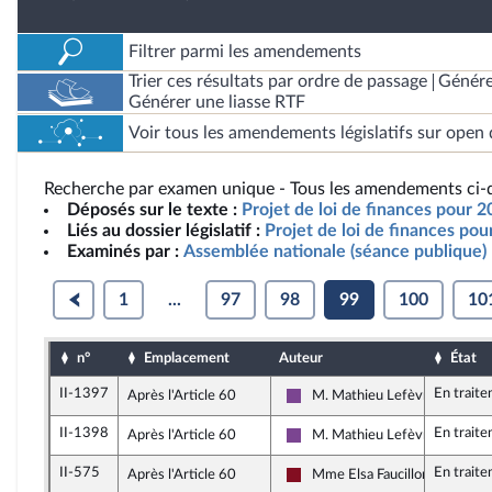
Filtrer parmi les amendements
Trier ces résultats par ordre de passage
Génére
Générer une liasse RTF
Voir tous les amendements législatifs sur open 
Recherche par examen unique - Tous les amendements ci-d
Déposés sur le texte :
Projet de loi de finances pour 2
Liés au dossier législatif :
Projet de loi de finances po
Examinés par :
Assemblée nationale (séance publique)
1
...
97
98
99
100
10
n°
Emplacement
Auteur
État
II-1397
En trait
Après l'Article 60
M. Mathieu Lefèvre
Ensemble pour la République
II-1398
En trait
Après l'Article 60
M. Mathieu Lefèvre
Ensemble pour la République
II-575
En trait
Après l'Article 60
Mme Elsa Faucillon
Gauche Démocrate et Républic