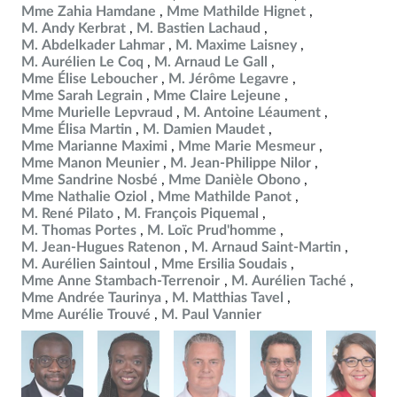
Mme Zahia Hamdane
Mme Mathilde Hignet
M. Andy Kerbrat
M. Bastien Lachaud
M. Abdelkader Lahmar
M. Maxime Laisney
M. Aurélien Le Coq
M. Arnaud Le Gall
Mme Élise Leboucher
M. Jérôme Legavre
Mme Sarah Legrain
Mme Claire Lejeune
Mme Murielle Lepvraud
M. Antoine Léaument
Mme Élisa Martin
M. Damien Maudet
Mme Marianne Maximi
Mme Marie Mesmeur
Mme Manon Meunier
M. Jean-Philippe Nilor
Mme Sandrine Nosbé
Mme Danièle Obono
Mme Nathalie Oziol
Mme Mathilde Panot
M. René Pilato
M. François Piquemal
M. Thomas Portes
M. Loïc Prud'homme
M. Jean-Hugues Ratenon
M. Arnaud Saint-Martin
M. Aurélien Saintoul
Mme Ersilia Soudais
Mme Anne Stambach-Terrenoir
M. Aurélien Taché
Mme Andrée Taurinya
M. Matthias Tavel
Mme Aurélie Trouvé
M. Paul Vannier