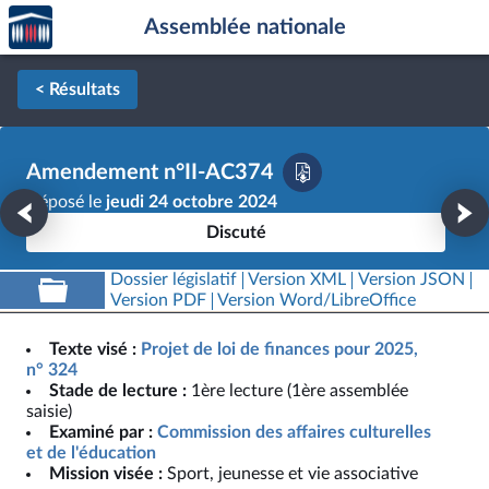
Accèder
Aller au contenu
Aller en bas de la page
Assemblée nationale
à la
page
d'accueil
< Résultats
Amendement n°II-AC374
Déposé le
jeudi 24 octobre 2024
Discuté
Dossier législatif
Version XML
Version JSON
Version PDF
Version Word/LibreOffice
Texte visé :
Projet de loi de finances pour 2025,
n° 324
Stade de lecture :
1ère lecture (1ère assemblée
saisie)
Examiné par :
Commission des affaires culturelles
et de l'éducation
Mission visée :
Sport, jeunesse et vie associative