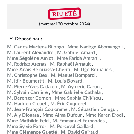
REJETÉ
(mercredi 30 octobre 2024)
Déposé par :
M. Carlos Martens Bilongo
Mme Nadège Abomangoli
M. Laurent Alexandre
M. Gabriel Amard
Mme Ségolène Amiot
Mme Farida Amrani
M. Rodrigo Arenas
M. Raphaël Arnault
Mme Anaïs Belouassa-Cherifi
M. Ugo Bernalicis
M. Christophe Bex
M. Manuel Bompard
M. Idir Boumertit
M. Louis Boyard
M. Pierre-Yves Cadalen
M. Aymeric Caron
M. Sylvain Carrière
Mme Gabrielle Cathala
M. Bérenger Cernon
Mme Sophia Chikirou
M. Hadrien Clouet
M. Éric Coquerel
M. Jean-François Coulomme
M. Sébastien Delogu
M. Aly Diouara
Mme Alma Dufour
Mme Karen Erodi
Mme Mathilde Feld
M. Emmanuel Fernandes
Mme Sylvie Ferrer
M. Perceval Gaillard
Mme Clémence Guetté
M. David Guiraud