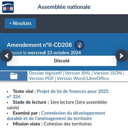
Accèder
Aller au contenu
Aller en bas de la page
Assemblée nationale
à la
page
d'accueil
< Résultats
Amendement n°II-CD208
Déposé le
mercredi 23 octobre 2024
Discuté
Dossier législatif
Version XML
Version JSON
Version PDF
Version Word/LibreOffice
Texte visé :
Projet de loi de finances pour 2025,
n° 324
Stade de lecture :
1ère lecture (1ère assemblée
saisie)
Examiné par :
Commission du développement
durable et de l'aménagement du territoire
Mission visée :
Cohésion des territoires