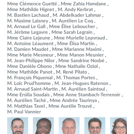
Mme Clémence Guetté
Mme Zahia Hamdane
Mme Mathilde Hignet
M. Andy Kerbrat
M. Bastien Lachaud
M. Abdelkader Lahmar
M. Maxime Laisney
M. Aurélien Le Coq
M. Arnaud Le Gall
Mme Élise Leboucher
M. Jérôme Legavre
Mme Sarah Legrain
Mme Claire Lejeune
Mme Murielle Lepvraud
M. Antoine Léaument
Mme Élisa Martin
M. Damien Maudet
Mme Marianne Maximi
Mme Marie Mesmeur
Mme Manon Meunier
M. Jean-Philippe Nilor
Mme Sandrine Nosbé
Mme Danièle Obono
Mme Nathalie Oziol
Mme Mathilde Panot
M. René Pilato
M. François Piquemal
M. Thomas Portes
M. Loïc Prud'homme
M. Jean-Hugues Ratenon
M. Arnaud Saint-Martin
M. Aurélien Saintoul
Mme Ersilia Soudais
Mme Anne Stambach-Terrenoir
M. Aurélien Taché
Mme Andrée Taurinya
M. Matthias Tavel
Mme Aurélie Trouvé
M. Paul Vannier