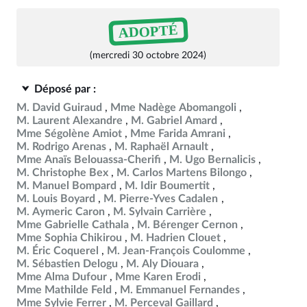
ADOPTÉ
(mercredi 30 octobre 2024)
Déposé par :
M. David Guiraud
Mme Nadège Abomangoli
M. Laurent Alexandre
M. Gabriel Amard
Mme Ségolène Amiot
Mme Farida Amrani
M. Rodrigo Arenas
M. Raphaël Arnault
Mme Anaïs Belouassa-Cherifi
M. Ugo Bernalicis
M. Christophe Bex
M. Carlos Martens Bilongo
M. Manuel Bompard
M. Idir Boumertit
M. Louis Boyard
M. Pierre-Yves Cadalen
M. Aymeric Caron
M. Sylvain Carrière
Mme Gabrielle Cathala
M. Bérenger Cernon
Mme Sophia Chikirou
M. Hadrien Clouet
M. Éric Coquerel
M. Jean-François Coulomme
M. Sébastien Delogu
M. Aly Diouara
Mme Alma Dufour
Mme Karen Erodi
Mme Mathilde Feld
M. Emmanuel Fernandes
Mme Sylvie Ferrer
M. Perceval Gaillard