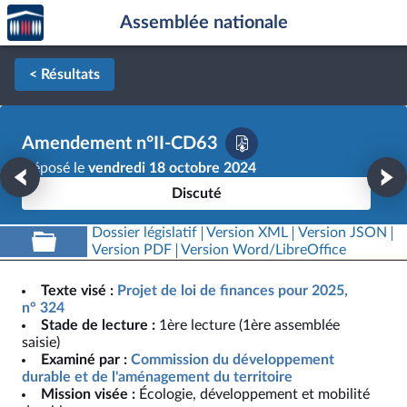
Accèder
Aller au contenu
Aller en bas de la page
Assemblée nationale
à la
page
d'accueil
< Résultats
Amendement n°II-CD63
Déposé le
vendredi 18 octobre 2024
Discuté
Dossier législatif
Version XML
Version JSON
Version PDF
Version Word/LibreOffice
Texte visé :
Projet de loi de finances pour 2025,
n° 324
Stade de lecture :
1ère lecture (1ère assemblée
saisie)
Examiné par :
Commission du développement
durable et de l'aménagement du territoire
Mission visée :
Écologie, développement et mobilité