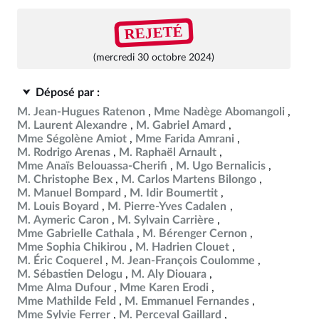
REJETÉ
(mercredi 30 octobre 2024)
Déposé par :
M. Jean-Hugues Ratenon
Mme Nadège Abomangoli
M. Laurent Alexandre
M. Gabriel Amard
Mme Ségolène Amiot
Mme Farida Amrani
M. Rodrigo Arenas
M. Raphaël Arnault
Mme Anaïs Belouassa-Cherifi
M. Ugo Bernalicis
M. Christophe Bex
M. Carlos Martens Bilongo
M. Manuel Bompard
M. Idir Boumertit
M. Louis Boyard
M. Pierre-Yves Cadalen
M. Aymeric Caron
M. Sylvain Carrière
Mme Gabrielle Cathala
M. Bérenger Cernon
Mme Sophia Chikirou
M. Hadrien Clouet
M. Éric Coquerel
M. Jean-François Coulomme
M. Sébastien Delogu
M. Aly Diouara
Mme Alma Dufour
Mme Karen Erodi
Mme Mathilde Feld
M. Emmanuel Fernandes
Mme Sylvie Ferrer
M. Perceval Gaillard