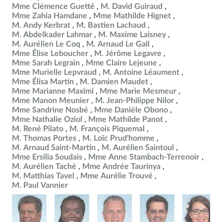
Mme Clémence Guetté
M. David Guiraud
Mme Zahia Hamdane
Mme Mathilde Hignet
M. Andy Kerbrat
M. Bastien Lachaud
M. Abdelkader Lahmar
M. Maxime Laisney
M. Aurélien Le Coq
M. Arnaud Le Gall
Mme Élise Leboucher
M. Jérôme Legavre
Mme Sarah Legrain
Mme Claire Lejeune
Mme Murielle Lepvraud
M. Antoine Léaument
Mme Élisa Martin
M. Damien Maudet
Mme Marianne Maximi
Mme Marie Mesmeur
Mme Manon Meunier
M. Jean-Philippe Nilor
Mme Sandrine Nosbé
Mme Danièle Obono
Mme Nathalie Oziol
Mme Mathilde Panot
M. René Pilato
M. François Piquemal
M. Thomas Portes
M. Loïc Prud'homme
M. Arnaud Saint-Martin
M. Aurélien Saintoul
Mme Ersilia Soudais
Mme Anne Stambach-Terrenoir
M. Aurélien Taché
Mme Andrée Taurinya
M. Matthias Tavel
Mme Aurélie Trouvé
M. Paul Vannier