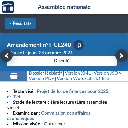
Accèder
Aller au contenu
Aller en bas de la page
Assemblée nationale
à la
page
d'accueil
< Résultats
Amendement n°II-CE240
Déposé le
jeudi 24 octobre 2024
Discuté
Dossier législatif
Version XML
Version JSON
Version PDF
Version Word/LibreOffice
Texte visé :
Projet de loi de finances pour 2025,
n° 324
Stade de lecture :
1ère lecture (1ère assemblée
saisie)
Examiné par :
Commission des affaires
économiques
Mission visée :
Outre-mer