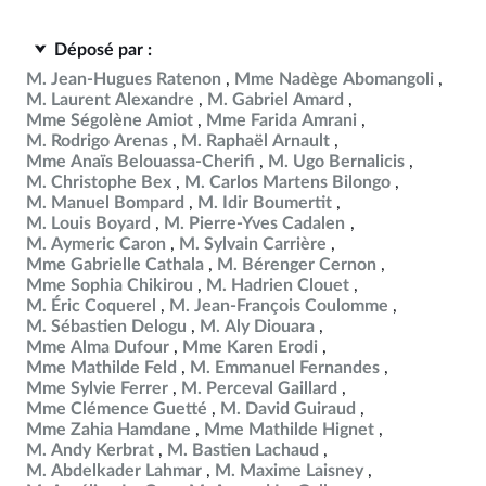
Déposé par :
M. Jean-Hugues Ratenon
Mme Nadège Abomangoli
M. Laurent Alexandre
M. Gabriel Amard
Mme Ségolène Amiot
Mme Farida Amrani
M. Rodrigo Arenas
M. Raphaël Arnault
Mme Anaïs Belouassa-Cherifi
M. Ugo Bernalicis
M. Christophe Bex
M. Carlos Martens Bilongo
M. Manuel Bompard
M. Idir Boumertit
M. Louis Boyard
M. Pierre-Yves Cadalen
M. Aymeric Caron
M. Sylvain Carrière
Mme Gabrielle Cathala
M. Bérenger Cernon
Mme Sophia Chikirou
M. Hadrien Clouet
M. Éric Coquerel
M. Jean-François Coulomme
M. Sébastien Delogu
M. Aly Diouara
Mme Alma Dufour
Mme Karen Erodi
Mme Mathilde Feld
M. Emmanuel Fernandes
Mme Sylvie Ferrer
M. Perceval Gaillard
Mme Clémence Guetté
M. David Guiraud
Mme Zahia Hamdane
Mme Mathilde Hignet
M. Andy Kerbrat
M. Bastien Lachaud
M. Abdelkader Lahmar
M. Maxime Laisney