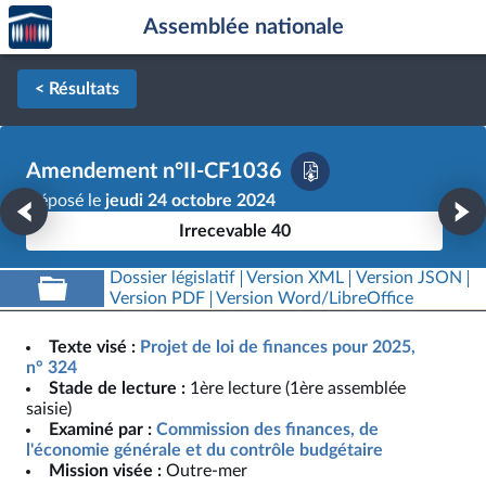
Accèder
Aller au contenu
Aller en bas de la page
Assemblée nationale
à la
page
d'accueil
< Résultats
Amendement n°II-CF1036
Déposé le
jeudi 24 octobre 2024
Irrecevable 40
Dossier législatif
Version XML
Version JSON
Version PDF
Version Word/LibreOffice
Texte visé :
Projet de loi de finances pour 2025,
n° 324
Stade de lecture :
1ère lecture (1ère assemblée
saisie)
Examiné par :
Commission des finances, de
l'économie générale et du contrôle budgétaire
Mission visée :
Outre-mer