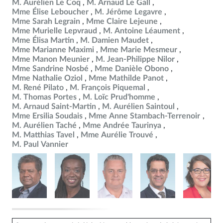
M. Aurélien Le Coq
M. Arnaud Le Gall
Mme Élise Leboucher
M. Jérôme Legavre
Mme Sarah Legrain
Mme Claire Lejeune
Mme Murielle Lepvraud
M. Antoine Léaument
Mme Élisa Martin
M. Damien Maudet
Mme Marianne Maximi
Mme Marie Mesmeur
Mme Manon Meunier
M. Jean-Philippe Nilor
Mme Sandrine Nosbé
Mme Danièle Obono
Mme Nathalie Oziol
Mme Mathilde Panot
M. René Pilato
M. François Piquemal
M. Thomas Portes
M. Loïc Prud'homme
M. Arnaud Saint-Martin
M. Aurélien Saintoul
Mme Ersilia Soudais
Mme Anne Stambach-Terrenoir
M. Aurélien Taché
Mme Andrée Taurinya
M. Matthias Tavel
Mme Aurélie Trouvé
M. Paul Vannier