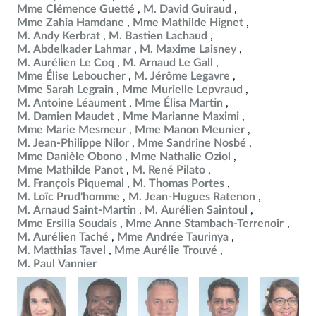
Mme Clémence Guetté
M. David Guiraud
Mme Zahia Hamdane
Mme Mathilde Hignet
M. Andy Kerbrat
M. Bastien Lachaud
M. Abdelkader Lahmar
M. Maxime Laisney
M. Aurélien Le Coq
M. Arnaud Le Gall
Mme Élise Leboucher
M. Jérôme Legavre
Mme Sarah Legrain
Mme Murielle Lepvraud
M. Antoine Léaument
Mme Élisa Martin
M. Damien Maudet
Mme Marianne Maximi
Mme Marie Mesmeur
Mme Manon Meunier
M. Jean-Philippe Nilor
Mme Sandrine Nosbé
Mme Danièle Obono
Mme Nathalie Oziol
Mme Mathilde Panot
M. René Pilato
M. François Piquemal
M. Thomas Portes
M. Loïc Prud'homme
M. Jean-Hugues Ratenon
M. Arnaud Saint-Martin
M. Aurélien Saintoul
Mme Ersilia Soudais
Mme Anne Stambach-Terrenoir
M. Aurélien Taché
Mme Andrée Taurinya
M. Matthias Tavel
Mme Aurélie Trouvé
M. Paul Vannier