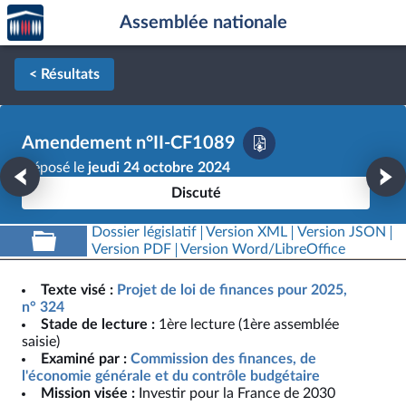
Accèder
Aller au contenu
Aller en bas de la page
Assemblée nationale
à la
page
d'accueil
< Résultats
Amendement n°II-CF1089
Déposé le
jeudi 24 octobre 2024
Discuté
Dossier législatif
Version XML
Version JSON
Version PDF
Version Word/LibreOffice
Texte visé :
Projet de loi de finances pour 2025,
n° 324
Stade de lecture :
1ère lecture (1ère assemblée
saisie)
Examiné par :
Commission des finances, de
l'économie générale et du contrôle budgétaire
Mission visée :
Investir pour la France de 2030