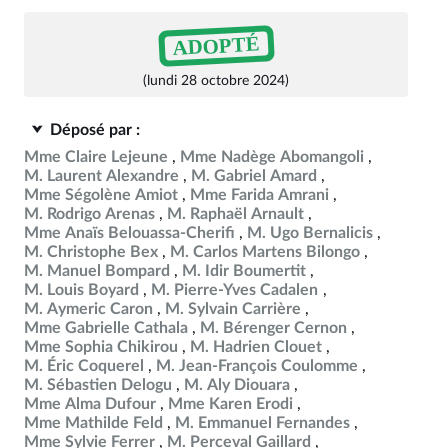
ADOPTÉ
(lundi 28 octobre 2024)
Déposé par :
Mme Claire Lejeune
Mme Nadège Abomangoli
M. Laurent Alexandre
M. Gabriel Amard
Mme Ségolène Amiot
Mme Farida Amrani
M. Rodrigo Arenas
M. Raphaël Arnault
Mme Anaïs Belouassa-Cherifi
M. Ugo Bernalicis
M. Christophe Bex
M. Carlos Martens Bilongo
M. Manuel Bompard
M. Idir Boumertit
M. Louis Boyard
M. Pierre-Yves Cadalen
M. Aymeric Caron
M. Sylvain Carrière
Mme Gabrielle Cathala
M. Bérenger Cernon
Mme Sophia Chikirou
M. Hadrien Clouet
M. Éric Coquerel
M. Jean-François Coulomme
M. Sébastien Delogu
M. Aly Diouara
Mme Alma Dufour
Mme Karen Erodi
Mme Mathilde Feld
M. Emmanuel Fernandes
Mme Sylvie Ferrer
M. Perceval Gaillard