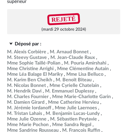
supérieur
REJETÉ
(mardi 29 octobre 2024)
Déposé par :
M. Alexis Corbière
M. Arnaud Bonnet
M. Steevy Gustave
M. Jean-Claude Raux
Mme Sophie Taillé-Polian
M. Pouria Amirshahi
Mme Christine Arrighi
Mme Clémentine Autain
Mme Léa Balage El Mariky
Mme Lisa Belluco
M. Karim Ben Cheikh
M. Benoît Biteau
M. Nicolas Bonnet
Mme Cyrielle Chatelain
M. Hendrik Davi
M. Emmanuel Duplessy
M. Charles Fournier
Mme Marie-Charlotte Garin
M. Damien Girard
Mme Catherine Hervieu
M. Jérémie Iordanoff
Mme Julie Laernoes
M. Tristan Lahais
M. Benjamin Lucas-Lundy
Mme Julie Ozenne
M. Sébastien Peytavie
Mme Marie Pochon
Mme Sandra Regol
Mme Sandrine Rousseau
M. François Ruffin