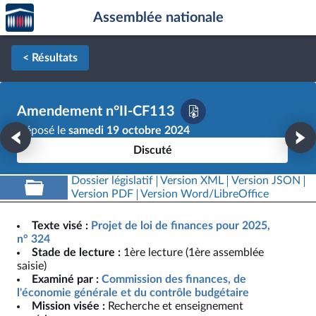
Accèder
Aller au contenu
Aller en bas de la page
Assemblée nationale
à la
page
d'accueil
< Résultats
Amendement n°II-CF113
Déposé le
samedi 19 octobre 2024
Discuté
Dossier législatif
Version XML
Version JSON
Version PDF
Version Word/LibreOffice
Texte visé :
Projet de loi de finances pour 2025,
n° 324
Stade de lecture :
1ère lecture (1ère assemblée
saisie)
Examiné par :
Commission des finances, de
l'économie générale et du contrôle budgétaire
Mission visée :
Recherche et enseignement